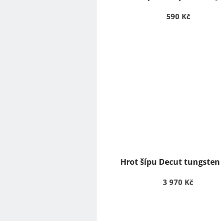
ů
590 Kč
Hrot šípu Decut tungsten
3 970 Kč