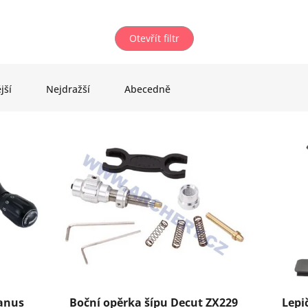
Otevřít filtr
jší
Nejdražší
Abecedně
Janus
Boční opěrka šípu Decut ZX229
Lepi