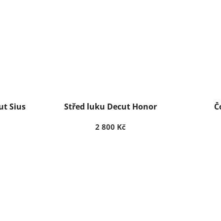
ut Sius
Střed luku Decut Honor
Č
2 800 Kč