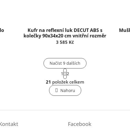
lo
Kufr na reflexní luk DECUT ABS s
Mušk
kolečky 90x34x20 cm vnitřní rozměr
3 585 Kč
Načíst 9 dalších
S
1
2
t
O
r
21
položek celkem
v
á
l
n
Nahoru
k
á
o
d
v
a
á
c
n
í
í
p
Kontakt
Facebook
r