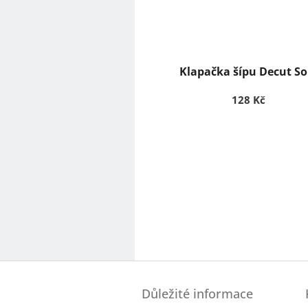
Klapačka šípu Decut So
128 Kč
Z
á
Důležité informace
p