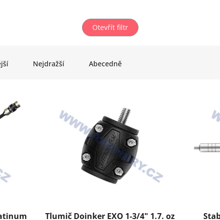
Otevřít filtr
jší
Nejdražší
Abecedně
latinum
Tlumič Doinker EXO 1-3/4" 1.7. oz
Stab