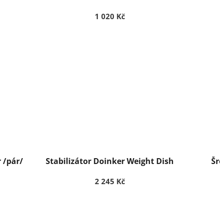
1 020 Kč
 /pár/
Stabilizátor Doinker Weight Dish
Šr
2 245 Kč