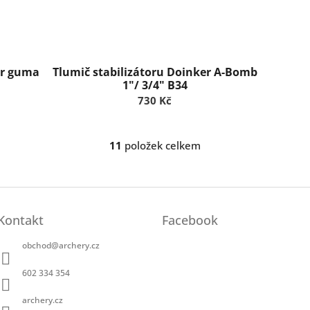
er guma
Tlumič stabilizátoru Doinker A-Bomb
1"/ 3/4" B34
730 Kč
11
položek celkem
O
v
l
á
d
a
Kontakt
Facebook
c
í
obchod
@
archery.cz
p
r
602 334 354
v
k
archery.cz
y