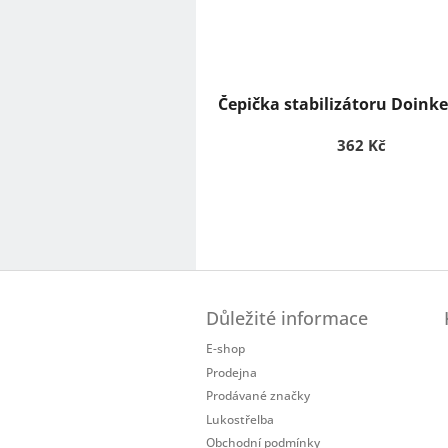
Čepička stabilizátoru Doink
362 Kč
Z
á
Důležité informace
p
a
E-shop
t
Prodejna
í
Prodávané značky
Lukostřelba
Obchodní podmínky