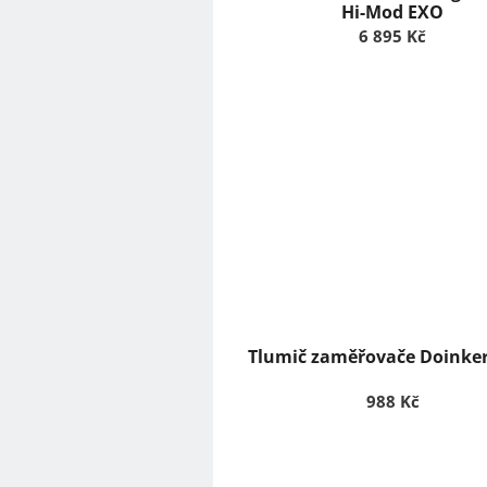
ů
Hi-Mod EXO
6 895 Kč
Tlumič zaměřovače Doinker
988 Kč