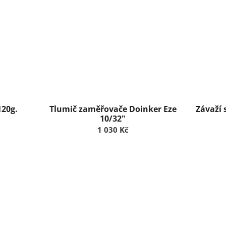
120g.
Tlumič zaměřovače Doinker Eze
Závaží 
10/32"
1 030 Kč