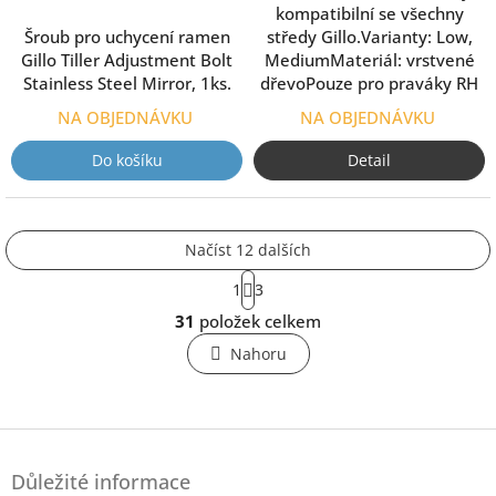
kompatibilní se všechny
Šroub pro uchycení ramen
středy Gillo.Varianty: Low,
Gillo Tiller Adjustment Bolt
MediumMateriál: vrstvené
Stainless Steel Mirror, 1ks.
dřevoPouze pro praváky RH
NA OBJEDNÁVKU
NA OBJEDNÁVKU
Do košíku
Detail
Načíst 12 dalších
S
1
3
t
O
r
31
položek celkem
v
á
l
n
Nahoru
k
á
o
d
v
a
á
c
Z
n
í
á
í
p
Důležité informace
p