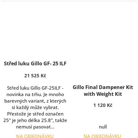
Střed luku Gillo GF- 25 ILF
21 525 Kč
Gillo Final Dampener Kit
Střed luku Gillo GF-25ILF -
with Weight Kit
novinka na trhu. Je mnoho
barevných variant, z kterých
1 120 Kč
si každý může vybrat.
Přestože je střed označen
25" je jeho délka 25.8", takže
nemusí pasovat...
null
NA OBJEDNÁVKU
NA OBJEDNÁVKU