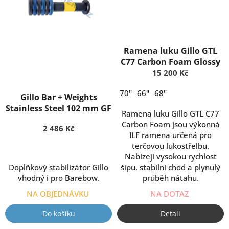
Ramena luku Gillo GTL
C77 Carbon Foam Glossy
15 200 Kč
70"
66"
68"
Gillo Bar + Weights
Stainless Steel 102 mm GF
Ramena luku Gillo GTL C77
Carbon Foam jsou výkonná
2 486 Kč
ILF ramena určená pro
terčovou lukostřelbu.
Nabízejí vysokou rychlost
Doplňkový stabilizátor Gillo
šípu, stabilní chod a plynulý
vhodný i pro Barebow.
průběh nátahu.
NA OBJEDNÁVKU
NA DOTAZ
Do košíku
Detail