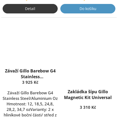
Detail
Do košíku
Závaží Gillo Barebow G4
Stainless
Steel/Aluminium
3 925 Kč
Zakládka šípu Gillo
Závaží Gillo Barebow G4
Magnetic Kit Universal
Stainless Steel/Aluminium Oz
Hmotnost: 12, 18,5, 24,8,
3 310 Kč
28,2, 34,7 ozVarianty: 2 x
hliníkové boční části/ střed z