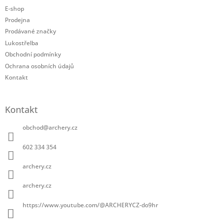
r
a
E-shop
v
t
k
Prodejna
í
y
Prodávané značky
v
Lukostřelba
ý
Obchodní podmínky
p
i
Ochrana osobních údajů
s
Kontakt
u
Kontakt
obchod
@
archery.cz
602 334 354
archery.cz
archery.cz
https://www.youtube.com/@ARCHERYCZ-do9hr