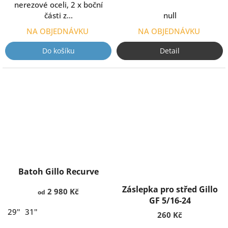
nerezové oceli, 2 x boční
části z...
null
NA OBJEDNÁVKU
NA OBJEDNÁVKU
Do košíku
Detail
Batoh Gillo Recurve
Záslepka pro střed Gillo
2 980 Kč
od
GF 5/16-24
29''
31''
260 Kč