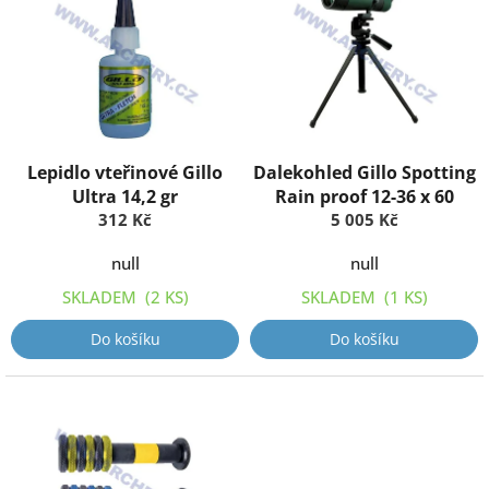
o
p
d
i
u
s
k
p
t
r
ů
o
d
Lepidlo vteřinové Gillo
Dalekohled Gillo Spotting
u
Ultra 14,2 gr
Rain proof 12-36 x 60
k
312 Kč
5 005 Kč
t
ů
null
null
SKLADEM
(2 KS)
SKLADEM
(1 KS)
Do košíku
Do košíku