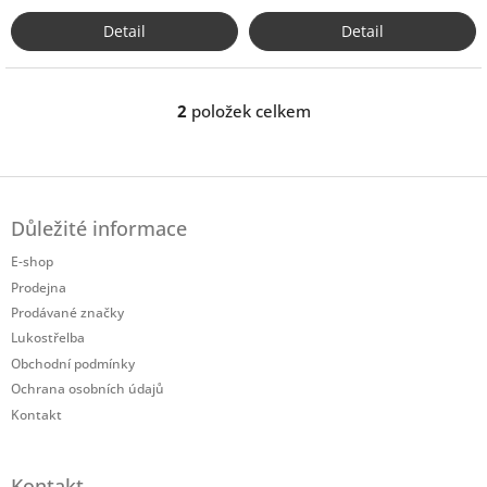
Detail
Detail
2
položek celkem
O
v
l
á
Z
d
á
a
Důležité informace
p
c
a
í
E-shop
t
p
Prodejna
í
r
Prodávané značky
v
Lukostřelba
k
Obchodní podmínky
y
v
Ochrana osobních údajů
ý
Kontakt
p
i
s
Kontakt