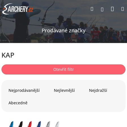
Přejít
Nák
Hledat
Přihlášen
na
obsah
koší
Prodávané značky
KAP
Otevřít filtr
Ř
a
Nejprodávanější
Nejlevnější
Nejdražší
z
e
Abecedně
n
í
p
V
r
ý