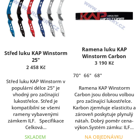
o
p
d
i
u
s
k
p
t
r
ů
o
d
Ramena luku KAP
Střed luku KAP Winstorm
u
Winstorm Carbon
25"
k
3 190 Kč
t
2 458 Kč
ů
70"
66"
68"
Střed luku KAP Winstorm v
populární délce 25” je
Ramena KAP Winstorm
vhodný pro začínající
Carbon jsou dobrou volbou
lukostřelce. Střed je
pro začínající lukostřelce.
kompatibilní se všemi
Karbon zjemňuje elasticitu a
rameny vybavenými
zároveň poskytuje plynulý
zámkem ILF. Specifikace
nátah. Dobrý poměr cena-
Celková...
výkon.Systém zámku: ILF...
SKLADEM
NA OBJEDNÁVKU