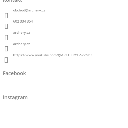
u
obchod
@
archery.cz
602 334 354
archery.cz
archery.cz
https://www.youtube.com/@ARCHERYCZ-do9hr
Facebook
Instagram