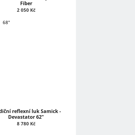
Fiber
2 050 Kč
68"
diční reflexní luk Samick -
Devastator 62"
8 780 Kč