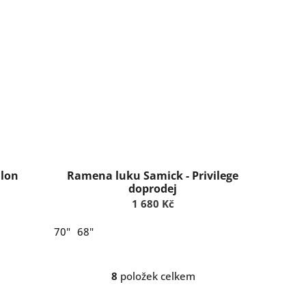
alon
Ramena luku Samick - Privilege
doprodej
1 680 Kč
70"
68"
8
položek celkem
O
v