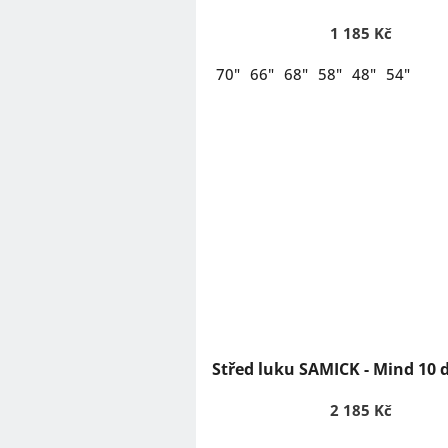
ů
1 185 Kč
70"
66"
68"
58"
48"
54"
Střed luku SAMICK - Mind 10 
2 185 Kč