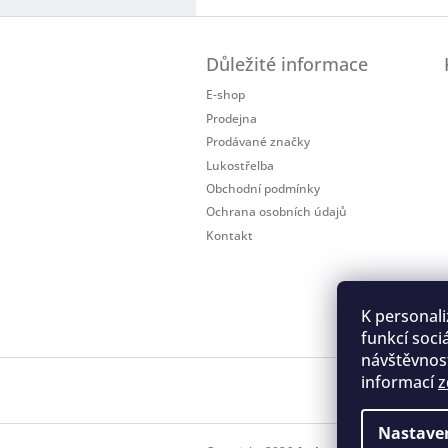
Z
á
Důležité informace
p
a
E-shop
t
Prodejna
í
Prodávané značky
Lukostřelba
Obchodní podmínky
Ochrana osobních údajů
Kontakt
K personali
funkcí soci
návštěvnost
informací
z
Regis
Nastave