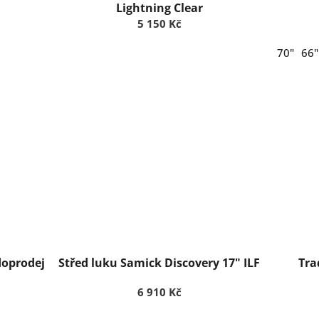
Lightning Clear
5 150 Kč
70"
66"
doprodej
Střed luku Samick Discovery 17" ILF
Tra
6 910 Kč