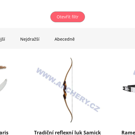
Otevřít filtr
jší
Nejdražší
Abecedně
aris
Tradiční reflexní luk Samick
Ramen