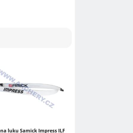
a luku Samick Impress ILF