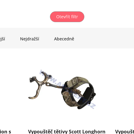
Otevřít filtr
jší
Nejdražší
Abecedně
ion s
Vypouštěč tětivy Scott Longhorn
Vypoušt