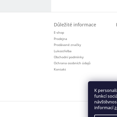
Z
á
Důležité informace
p
a
E-shop
t
Prodejna
í
Prodávané značky
Lukostřelba
Obchodní podmínky
Ochrana osobních údajů
Kontakt
K personali
funkcí soci
návštěvnost
informací
z
Regis