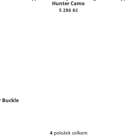
Hunter Camo
5 286 Kč
r Buckle
4
položek celkem
O