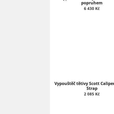
ů
popruhem
6 430 Kč
Vypouštěč tětivy Scott Calipe
Strap
2 085 Kč