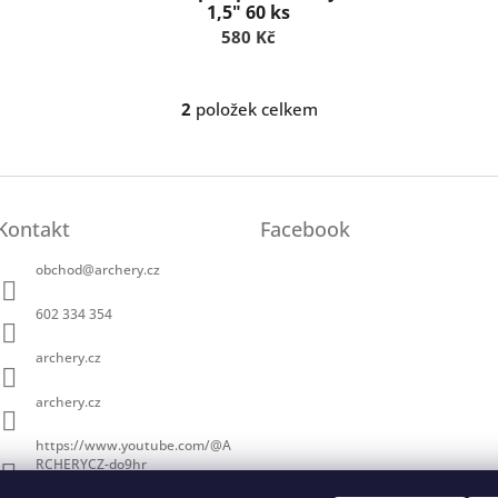
1,5" 60 ks
580 Kč
2
položek celkem
O
v
l
á
d
a
Kontakt
Facebook
c
í
obchod
@
archery.cz
p
r
602 334 354
v
k
archery.cz
y
v
archery.cz
ý
p
https://www.youtube.com/@A
i
RCHERYCZ-do9hr
s