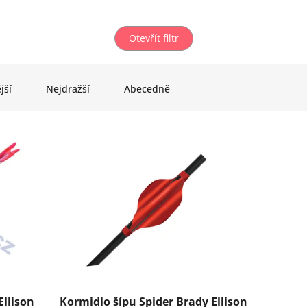
Otevřít filtr
jší
Nejdražší
Abecedně
Ellison
Kormidlo šípu Spider Brady Ellison