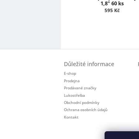
ů
1,8" 60 ks
595 Kč
Z
á
Důležité informace
p
a
E-shop
t
Prodejna
í
Prodávané značky
Lukostřelba
Obchodní podmínky
Ochrana osobních údajů
Kontakt