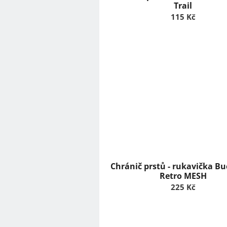
ů
Trail
115 Kč
Chránič prstů - rukavička Bu
Retro MESH
225 Kč