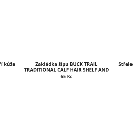
ří kůže
Zakládka šípu BUCK TRAIL
Střel
TRADITIONAL CALF HAIR SHELF AND
PLATE
65 Kč