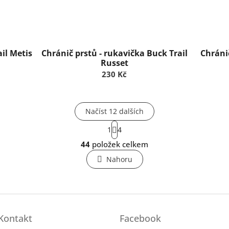
il Metis
Chránič prstů - rukavička Buck Trail
Chránič
Russet
230 Kč
Načíst 12 dalších
S
1
4
t
O
r
44
položek celkem
v
á
l
n
Nahoru
k
á
o
d
v
a
á
c
n
í
í
p
Kontakt
Facebook
r