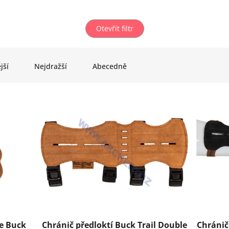
Otevřít filtr
jší
Nejdražší
Abecedně
že Buck
Chránič předloktí Buck Trail Double
Chránič