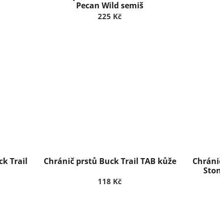
Pecan Wild semiš
225 Kč
ck Trail
Chránič prstů Buck Trail TAB kůže
Chránič
Sto
118 Kč