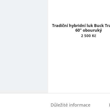
Tradiční hybridní luk Buck Tra
60" obouruký
2 500 Kč
Z
á
Důležité informace
p