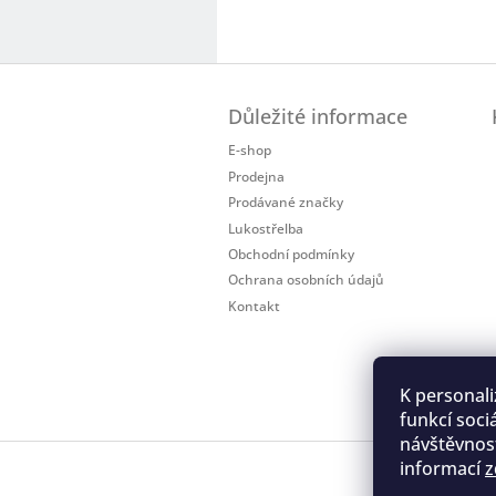
Z
á
Důležité informace
p
a
E-shop
t
Prodejna
í
Prodávané značky
Lukostřelba
Obchodní podmínky
Ochrana osobních údajů
Kontakt
K personali
funkcí soci
návštěvnost
informací
z
Regis