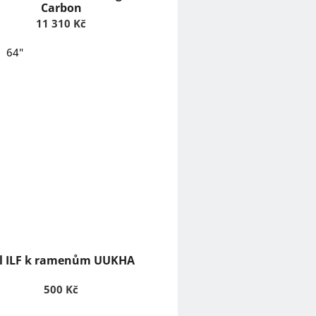
Carbon
11 310 Kč
64"
íl ILF k ramenům UUKHA
500 Kč