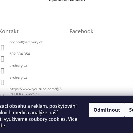
O
v
l
á
d
a
Kontakt
Facebook
c
í
obchod
@
archery.cz
p
r
602 334 354
v
k
archery.cz
y
v
archery.cz
ý
p
https://www.youtube.com/@A
i
RCHERYCZ-do9hr
s
u
zaci obsahu a reklam, poskytování
Odmítnout
S
álních médií a analýze naší
i využíváme soubory cookies. Více
de
.
trace na lukostřelbu
I. Královský lukostřelecký klub
Český lukostřelecký