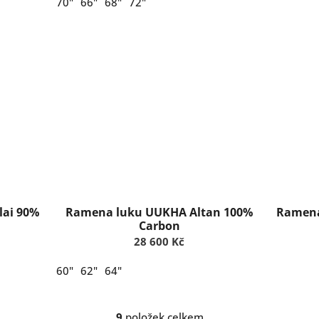
70"
66"
68"
72"
ai 90%
Ramena luku UUKHA Altan 100%
Ramena
Carbon
28 600 Kč
60"
62"
64"
9
položek celkem