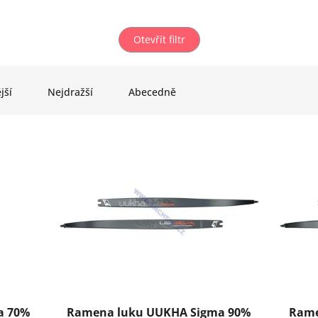
Otevřít filtr
jší
Nejdražší
Abecedně
a 70%
Ramena luku UUKHA Sigma 90%
Rame