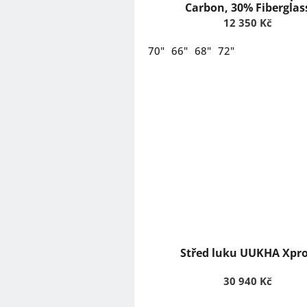
ů
Carbon, 30% Fiberglas
12 350 Kč
70"
66"
68"
72"
Střed luku UUKHA Xpr
30 940 Kč