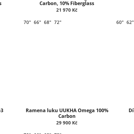
s
Carbon, 10% Fiberglass
21 970 Kč
70"
66"
68"
72"
60"
62"
o3
Ramena luku UUKHA Omega 100%
D
Carbon
29 900 Kč