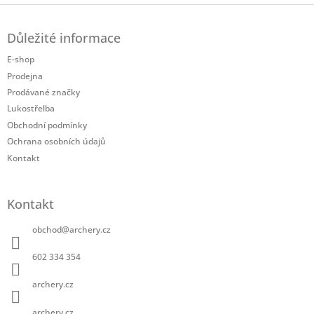
Z
á
Důležité informace
p
a
E-shop
t
Prodejna
í
Prodávané značky
Lukostřelba
Obchodní podmínky
Ochrana osobních údajů
Kontakt
Kontakt
obchod
@
archery.cz
602 334 354
archery.cz
archery.cz