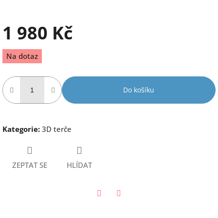
1 980 Kč
Měrná
Na dotaz
cena:
Do košíku
Kategorie
:
3D terče
ZEPTAT SE
HLÍDAT
Twitter
Facebook