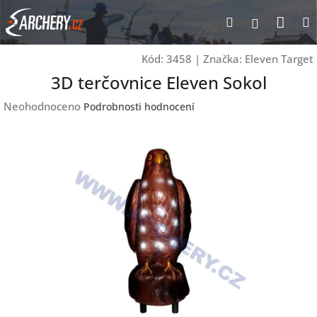
Přejít
Nák
Hledat
Přihlášen
na
obsah
koší
Kód:
3458
|
Značka:
Eleven Target
3D terčovnice Eleven Sokol
Průměrné
Neohodnoceno
Podrobnosti hodnocení
hodnocení
produktu
je
0,0
z
5
hvězdiček.