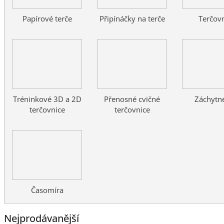
Papírové terče
Připínáčky na terče
Terčov
Tréninkové 3D a 2D
Přenosné cvičné
Záchytné
terčovnice
terčovnice
Časomíra
Nejprodávanější