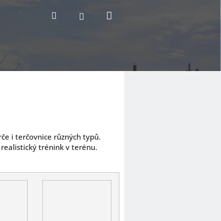
Nákupní
Hledat
Přihlášení
košík
rče i terčovnice různých typů.
ealistický trénink v terénu.