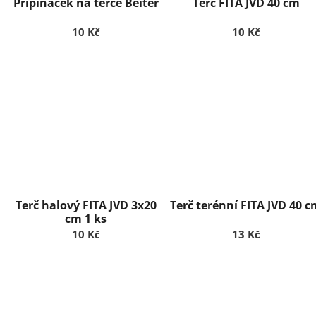
Připínáček na terče Beiter
Terč FITA JVD 40 cm
ů
u
k
10 Kč
10 Kč
t
ů
Terč halový FITA JVD 3x20
Terč terénní FITA JVD 40 
cm 1 ks
10 Kč
13 Kč