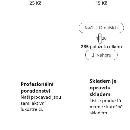
25 Kč
15 Kč
Načíst 12 dalších
S
1
20
t
O
r
235
položek celkem
v
á
l
n
Nahoru
k
á
o
d
v
a
á
c
n
Skladem je
í
Profesionální
í
opravdu
p
poradenství
r
skladem
Naši prodavači jsou
v
Tisíce produktů
sami aktivní
k
máme skutečně
lukostřelci.
y
skladem.
v
ý
p