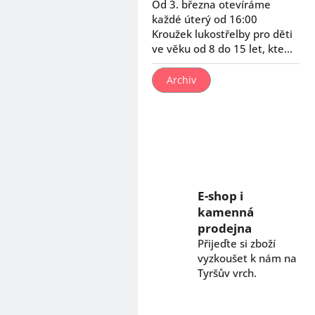
Od 3. března otevíráme
každé úterý od 16:00
Kroužek lukostřelby pro děti
ve věku od 8 do 15 let, kte...
Archiv
E-shop i
kamenná
prodejna
Přijeďte si zboží
vyzkoušet k nám na
Tyršův vrch.