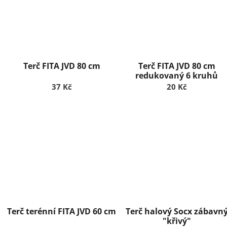
Terč FITA JVD 80 cm
Terč FITA JVD 80 cm
redukovaný 6 kruhů
37 Kč
20 Kč
Terč terénní FITA JVD 60 cm
Terč halový Socx zábavn
"křivý"