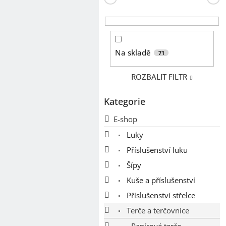
n
e
l
Na skladě
71
ROZBALIT FILTR
Kategorie
Přeskočit
kategorie
E-shop
Luky
Příslušenství luku
Šípy
Kuše a příslušenství
Příslušenství střelce
Terče a terčovnice
Papírové terče