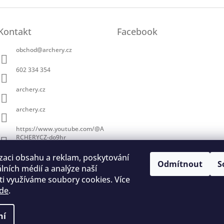
i
s
u
Kontakt
Facebook
obchod
@
archery.cz
602 334 354
archery.cz
archery.cz
https://www.youtube.com/@A
RCHERYCZ-do9hr
zaci obsahu a reklam, poskytování
Odmítnout
S
álních médií a analýze naší
i využíváme soubory cookies. Více
de
.
trace na lukostřelbu
I. Královský lukostřelecký klub
Český lukostřelecký
ní