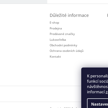
Z
á
Důležité informace
p
a
E-shop
t
Prodejna
í
Prodávané značky
Lukostřelba
Obchodní podmínky
Ochrana osobních údajů
Kontakt
K personali
funkcí soci
návštěvnost
informací
z
Regis
Nastave