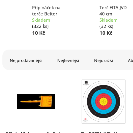
Připínáček na
Terč FITA JVD
terče Beiter
40 cm
Skladem
Skladem
(322 ks)
(32 ks)
10 Kč
10 Kč
Ř
a
Nejprodávanější
Nejlevnější
Nejdražší
Ab
z
e
n
V
í
ý
p
p
r
i
o
s
d
p
u
r
k
o
t
d