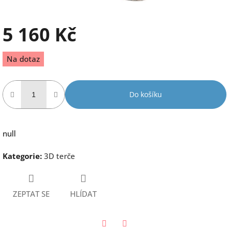
5 160 Kč
Měrná
Na dotaz
cena:
Do košíku
null
Kategorie
:
3D terče
ZEPTAT SE
HLÍDAT