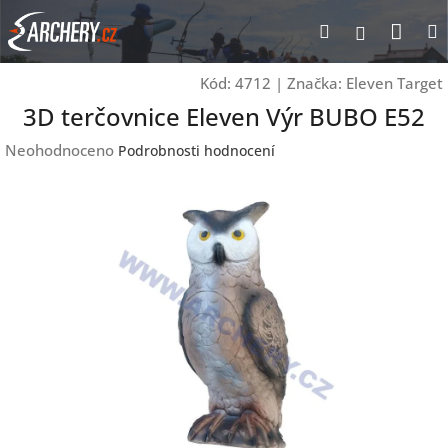
Přejít
Nák
Hledat
Přihlášen
na
obsah
koší
Kód:
4712
|
Značka:
Eleven Target
3D terčovnice Eleven Výr BUBO E52
Průměrné
Neohodnoceno
Podrobnosti hodnocení
hodnocení
produktu
je
0,0
z
5
hvězdiček.