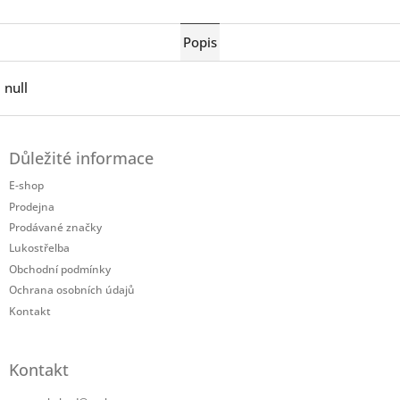
Twitter
Facebook
Popis
null
Z
á
Důležité informace
p
a
E-shop
t
Prodejna
í
Prodávané značky
Lukostřelba
Obchodní podmínky
Ochrana osobních údajů
Kontakt
Kontakt