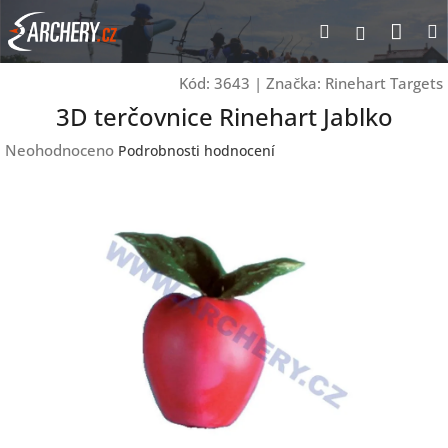
Přejít
Nák
Hledat
Přihlášen
na
obsah
koší
Kód:
3643
|
Značka:
Rinehart Targets
3D terčovnice Rinehart Jablko
Průměrné
Neohodnoceno
Podrobnosti hodnocení
hodnocení
produktu
je
0,0
z
5
hvězdiček.