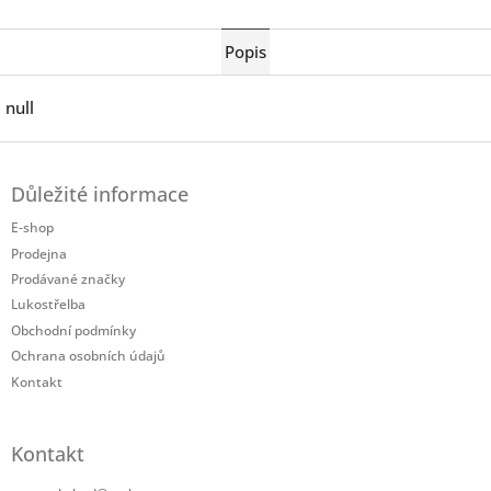
Twitter
Facebook
Popis
null
Z
á
Důležité informace
p
a
E-shop
t
Prodejna
í
Prodávané značky
Lukostřelba
Obchodní podmínky
Ochrana osobních údajů
Kontakt
Kontakt