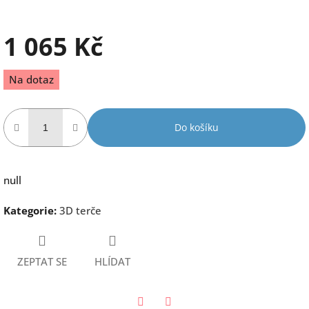
1 065 Kč
Měrná
Na dotaz
cena:
Do košíku
null
Kategorie
:
3D terče
ZEPTAT SE
HLÍDAT