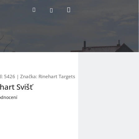
Nákupní
Hledat
Přihlášení
košík
d:
5426
|
Značka:
Rinehart Targets
hart Svišť
odnocení