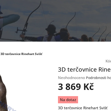
3D terčovnice Rinehart Svišť
Kó
3D terčovnice Rine
Průměrné
Neohodnoceno
Podrobnosti h
hodnocení
3 869 Kč
produktu
je
Měrná
0,0
Na dotaz
cena:
z
3D terčovnice Rinehart Svišť
5