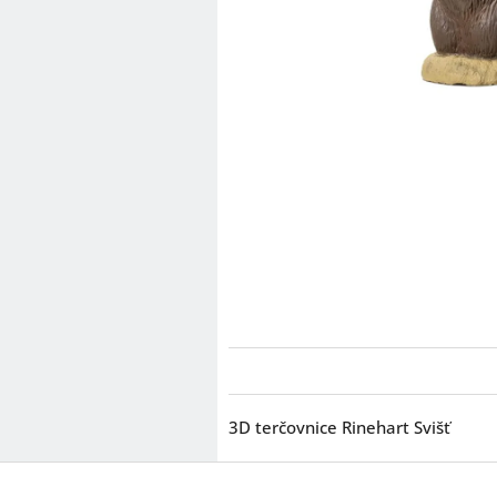
3D terčovnice Rinehart Svišť
Z