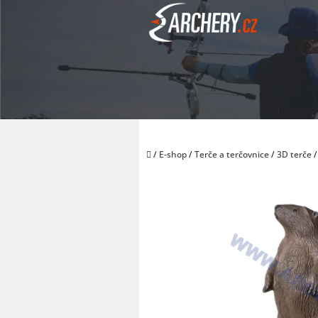
Přejít
na
obsah
Domů
/
E-shop
/
Terče a terčovnice
/
3D terče
/