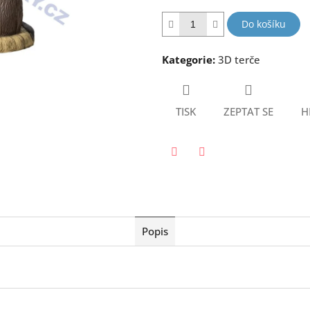
hvězdiček.
Do košíku
Kategorie
:
3D terče
TISK
ZEPTAT SE
H
Twitter
Facebook
Popis