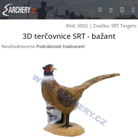
Přejít
Nák
Hledat
Přihlášen
na
obsah
koší
Kód:
3002
|
Značka:
SRT Targets
3D terčovnice SRT - bažant
Průměrné
Neohodnoceno
Podrobnosti hodnocení
hodnocení
produktu
je
0,0
z
5
hvězdiček.