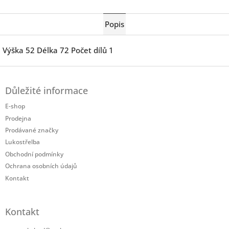
Twitter
Facebook
Popis
Výška 52 Délka 72 Počet dílů 1
Z
á
Důležité informace
p
a
E-shop
t
Prodejna
í
Prodávané značky
Lukostřelba
Obchodní podmínky
Ochrana osobních údajů
Kontakt
Kontakt