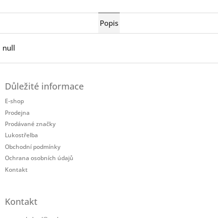
Twitter
Facebook
Popis
null
Z
á
Důležité informace
p
a
E-shop
t
Prodejna
í
Prodávané značky
Lukostřelba
Obchodní podmínky
Ochrana osobních údajů
Kontakt
Kontakt