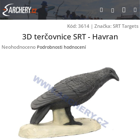
Přejít
Nák
Hledat
Přihlášen
na
obsah
koší
Kód:
3614
|
Značka:
SRT Targets
3D terčovnice SRT - Havran
Průměrné
Neohodnoceno
Podrobnosti hodnocení
hodnocení
produktu
je
0,0
z
5
hvězdiček.