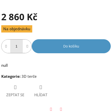
2 860 Kč
Měrná
Na objednávku
cena:
Do košíku
null
Kategorie
:
3D terče
ZEPTAT SE
HLÍDAT