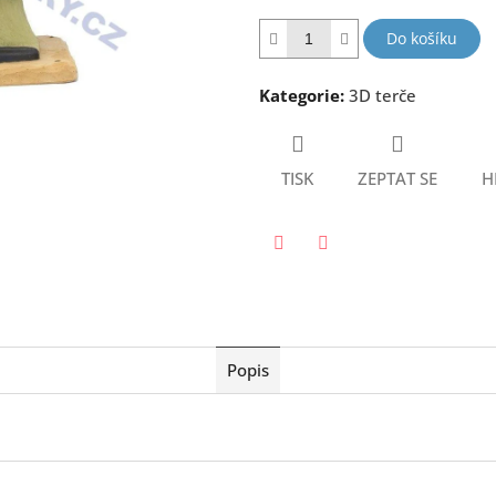
hvězdiček.
Do košíku
Kategorie
:
3D terče
TISK
ZEPTAT SE
H
Twitter
Facebook
Popis