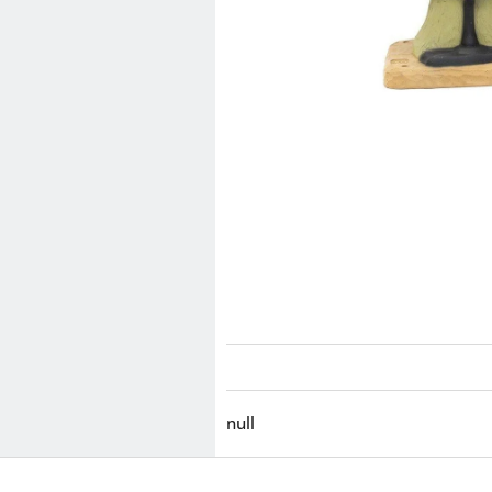
null
Z