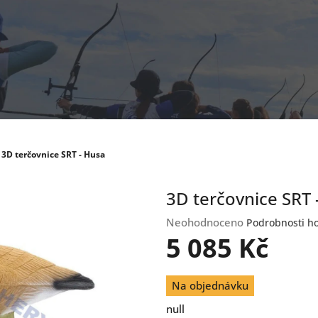
3D terčovnice SRT - Husa
3D terčovnice SRT 
Průměrné
Neohodnoceno
Podrobnosti h
hodnocení
5 085 Kč
produktu
je
Měrná
0,0
Na objednávku
cena:
z
null
5