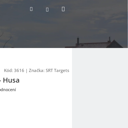
Nákupní
Hledat
Přihlášení
košík
Kód:
3616
|
Značka:
SRT Targets
- Husa
odnocení