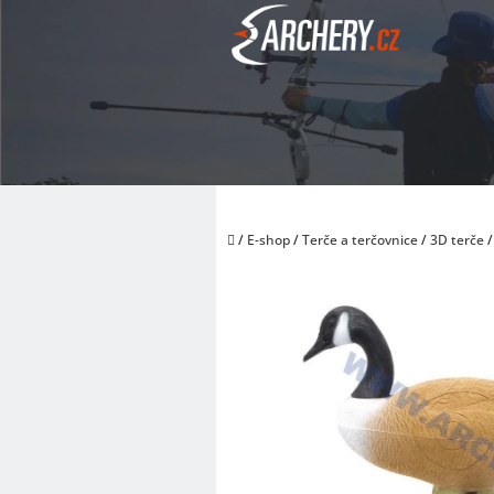
Přejít
na
obsah
Domů
/
E-shop
/
Terče a terčovnice
/
3D terče
/