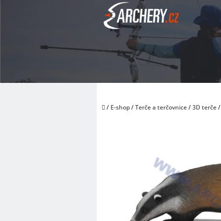
Přejít
na
obsah
Domů
/
E-shop
/
Terče a terčovnice
/
3D terče
/