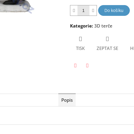
hvězdiček.
Do košíku
Kategorie
:
3D terče
TISK
ZEPTAT SE
H
Twitter
Facebook
Popis