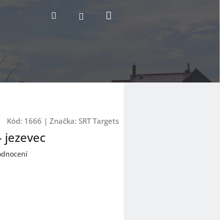
Nákupní
Hledat
Přihlášení
košík
Kód:
1666
|
Značka:
SRT Targets
- jezevec
odnocení
1