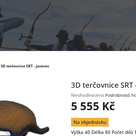
3D terčovnice SRT - jezevec
3D terčovnice SRT 
Průměrné
Neohodnoceno
Podrobnosti h
hodnocení
5 555 Kč
produktu
je
Měrná
0,0
Na objednávku
cena:
z
Výška 40 Délka 80 Počet dílů 
5