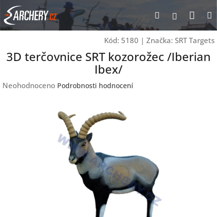
Přejít
Nák
Hledat
Přihlášen
na
obsah
koší
Kód:
5180
|
Značka:
SRT Targets
3D terčovnice SRT kozorožec /Iberian
Ibex/
Průměrné
Neohodnoceno
Podrobnosti hodnocení
hodnocení
produktu
je
0,0
z
5
hvězdiček.