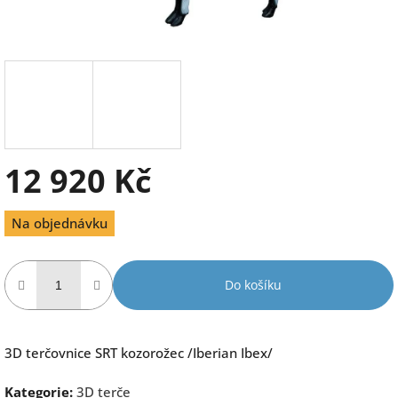
12 920 Kč
Měrná
Na objednávku
cena:
Do košíku
3D terčovnice SRT kozorožec /Iberian Ibex/
Kategorie
:
3D terče