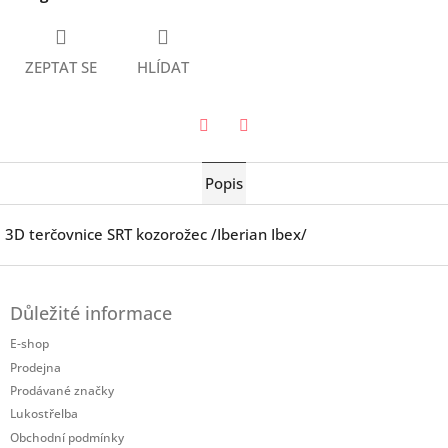
ZEPTAT SE
HLÍDAT
Twitter
Facebook
Popis
3D terčovnice SRT kozorožec /Iberian Ibex/
Z
á
Důležité informace
p
a
E-shop
t
Prodejna
í
Prodávané značky
Lukostřelba
Obchodní podmínky