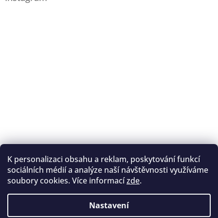
K personalizaci obsahu a reklam, poskytování funkcí
Sledovat na Instagramu
sociálních médií a analýze naší návštěvnosti využíváme
soubory cookies. Více informací
zde
.
Registrace na lukostřelbu
I. Královský lukostřelecký klub
Nastavení
Český lukostřelecký svaz