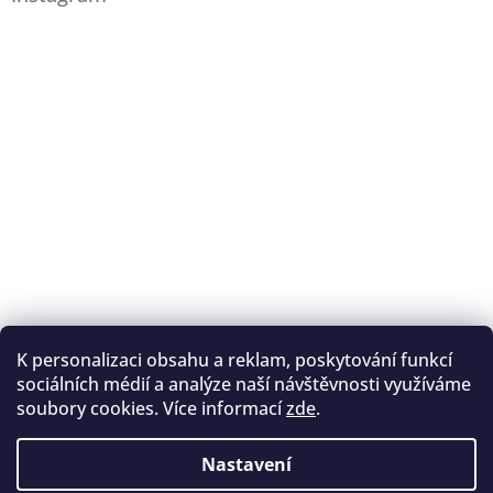
K personalizaci obsahu a reklam, poskytování funkcí
Sledovat na Instagramu
sociálních médií a analýze naší návštěvnosti využíváme
soubory cookies. Více informací
zde
.
Registrace na lukostřelbu
I. Královský lukostřelecký klub
Nastavení
Český lukostřelecký svaz