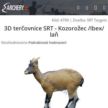
Přejít
Nák
Hledat
Přihlášen
na
obsah
koší
Kód:
4790
|
Značka:
SRT Targets
3D terčovnice SRT - Kozorožec /Ibex/
laň
Průměrné
Neohodnoceno
Podrobnosti hodnocení
hodnocení
produktu
je
0,0
z
5
hvězdiček.