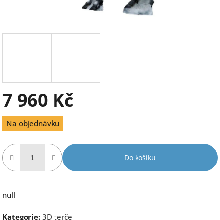
7 960 Kč
Měrná
Na objednávku
cena:
Do košíku
null
Kategorie
:
3D terče