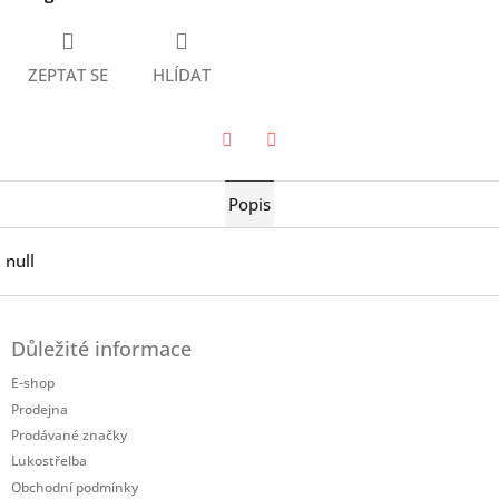
ZEPTAT SE
HLÍDAT
Twitter
Facebook
Popis
null
Z
á
Důležité informace
p
a
E-shop
t
Prodejna
í
Prodávané značky
Lukostřelba
Obchodní podmínky