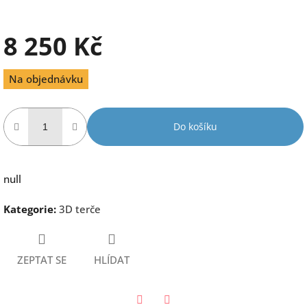
8 250 Kč
Měrná
Na objednávku
cena:
Do košíku
null
Kategorie
:
3D terče
ZEPTAT SE
HLÍDAT