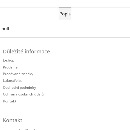
Twitter
Facebook
Popis
null
Z
á
Důležité informace
p
a
E-shop
t
Prodejna
í
Prodávané značky
Lukostřelba
Obchodní podmínky
Ochrana osobních údajů
Kontakt
Kontakt