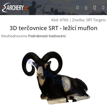
Přejít
Nák
Hledat
Přihlášen
na
obsah
koší
Kód:
4760
|
Značka:
SRT Targets
3D terčovnice SRT - ležící muflon
Průměrné
Neohodnoceno
Podrobnosti hodnocení
hodnocení
produktu
je
0,0
z
5
hvězdiček.