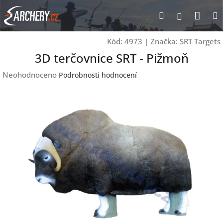
Přejít
Nák
Hledat
Přihlášen
na
obsah
koší
Kód:
4973
|
Značka:
SRT Targets
3D terčovnice SRT - Pižmoň
Průměrné
Neohodnoceno
Podrobnosti hodnocení
hodnocení
produktu
je
0,0
z
5
hvězdiček.