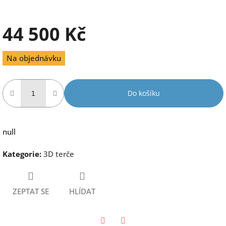
44 500 Kč
Měrná
Na objednávku
cena:
Do košíku
null
Kategorie
:
3D terče
ZEPTAT SE
HLÍDAT