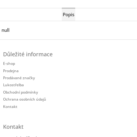
Twitter
Facebook
Popis
null
Z
á
Důležité informace
p
a
E-shop
t
Prodejna
í
Prodávané značky
Lukostřelba
Obchodní podmínky
Ochrana osobních údajů
Kontakt
Kontakt