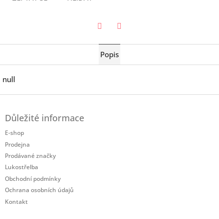
Twitter
Facebook
Popis
null
Z
á
Důležité informace
p
a
E-shop
t
Prodejna
í
Prodávané značky
Lukostřelba
Obchodní podmínky
Ochrana osobních údajů
Kontakt