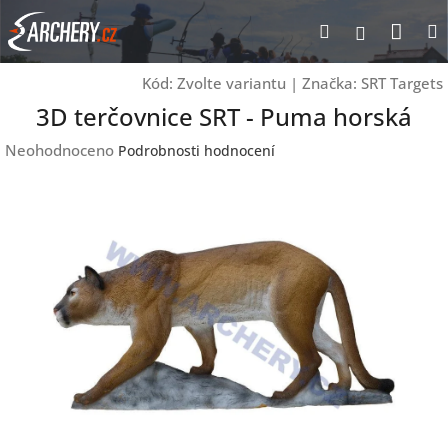
Přejít
Nák
Hledat
Přihlášen
na
obsah
koší
Kód:
Zvolte variantu
|
Značka:
SRT Targets
3D terčovnice SRT - Puma horská
Průměrné
Neohodnoceno
Podrobnosti hodnocení
hodnocení
produktu
je
0,0
z
5
hvězdiček.