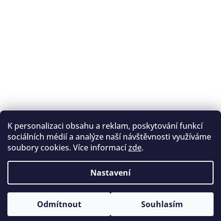
K personalizaci obsahu a reklam, poskytování funkcí
Sledovat na Instagramu
sociálních médií a analýze naší návštěvnosti využíváme
soubory cookies. Více informací
zde
.
Registrace na lukostřelbu
I. Královský lukostřelecký klub
Nastavení
Český lukostřelecký svaz
Copyright 2026
Archery.cz
. Všechna práva vyhrazena.
Vytvořil Shoptet
Odmítnout
Souhlasím
Upravit nastavení cookies