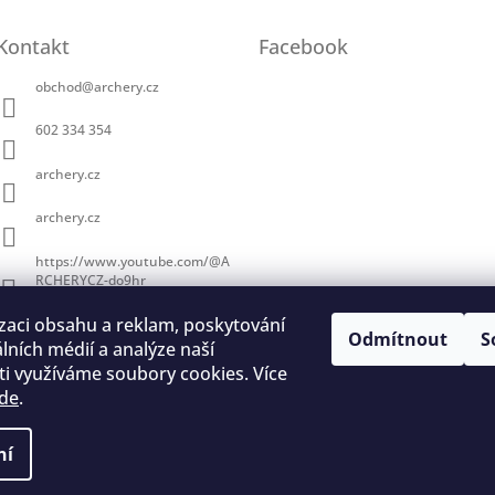
Kontakt
Facebook
obchod
@
archery.cz
602 334 354
archery.cz
archery.cz
https://www.youtube.com/@A
RCHERYCZ-do9hr
zaci obsahu a reklam, poskytování
Odmítnout
S
álních médií a analýze naší
i využíváme soubory cookies. Více
de
.
trace na lukostřelbu
I. Královský lukostřelecký klub
Český lukostřelecký
ní
a vyhrazena.
Upravit nastavení cookies