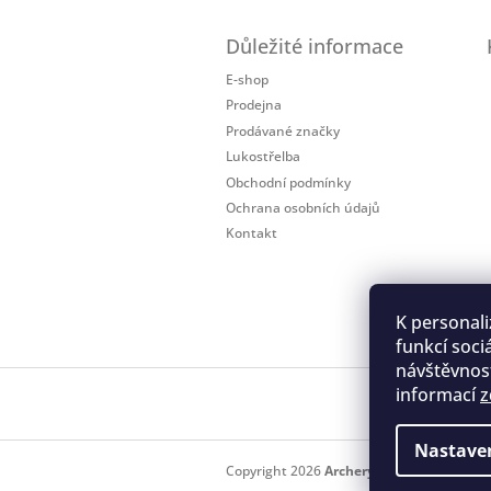
Z
á
Důležité informace
p
a
E-shop
t
Prodejna
í
Prodávané značky
Lukostřelba
Obchodní podmínky
Ochrana osobních údajů
Kontakt
K personali
funkcí soci
návštěvnost
informací
z
Regis
Nastave
Copyright 2026
Archery.cz
. Všechna práv