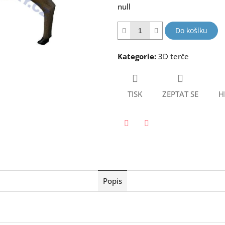
null
5
hvězdiček.
Do košíku
Kategorie
:
3D terče
TISK
ZEPTAT SE
H
Twitter
Facebook
Popis