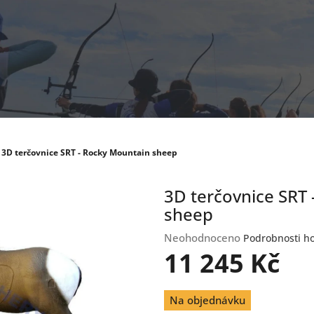
3D terčovnice SRT - Rocky Mountain sheep
3D terčovnice SRT
sheep
Průměrné
Neohodnoceno
Podrobnosti h
hodnocení
11 245 Kč
produktu
je
Měrná
0,0
Na objednávku
cena:
z