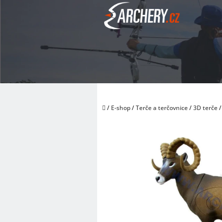
Přejít
na
obsah
Domů
/
E-shop
/
Terče a terčovnice
/
3D terče
/