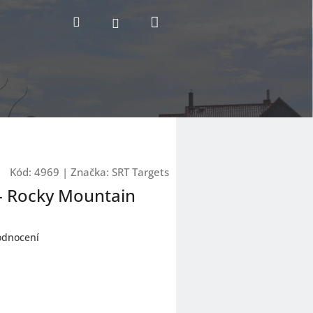
Nákupní
Hledat
Přihlášení
košík
Kód:
4969
|
Značka:
SRT Targets
 - Rocky Mountain
odnocení