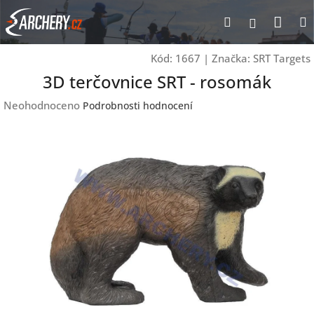
Přejít
Nák
Hledat
Přihlášen
na
obsah
koší
Kód:
1667
|
Značka:
SRT Targets
3D terčovnice SRT - rosomák
Průměrné
Neohodnoceno
Podrobnosti hodnocení
hodnocení
produktu
je
0,0
z
5
hvězdiček.