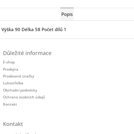
Twitter
Facebook
Popis
Výška 90 Délka 58 Počet dílů 1
Z
á
Důležité informace
p
a
E-shop
t
Prodejna
í
Prodávané značky
Lukostřelba
Obchodní podmínky
Ochrana osobních údajů
Kontakt
Kontakt