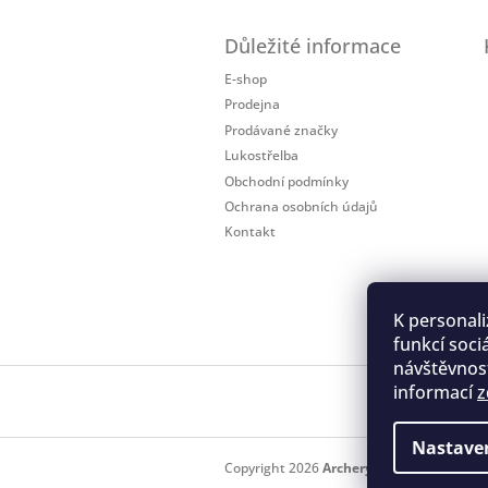
Z
á
Důležité informace
p
a
E-shop
t
Prodejna
í
Prodávané značky
Lukostřelba
Obchodní podmínky
Ochrana osobních údajů
Kontakt
K personali
funkcí soci
návštěvnost
informací
z
Regis
Nastave
Copyright 2026
Archery.cz
. Všechna práv