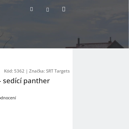
Nákupní
Hledat
Přihlášení
košík
Kód:
5362
|
Značka:
SRT Targets
- sedící panther
odnocení