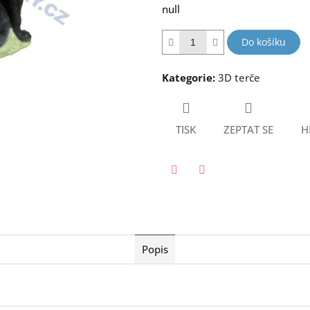
null
5
hvězdiček.
Do košíku
Kategorie
:
3D terče
TISK
ZEPTAT SE
H
Twitter
Facebook
Popis