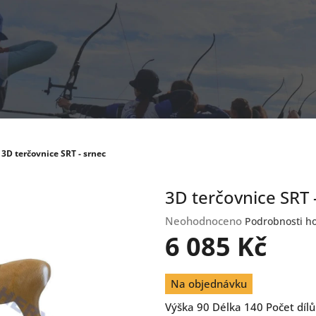
3D terčovnice SRT - srnec
3D terčovnice SRT 
Průměrné
Neohodnoceno
Podrobnosti h
hodnocení
6 085 Kč
produktu
je
Měrná
0,0
Na objednávku
cena:
z
Výška 90 Délka 140 Počet dílů
5