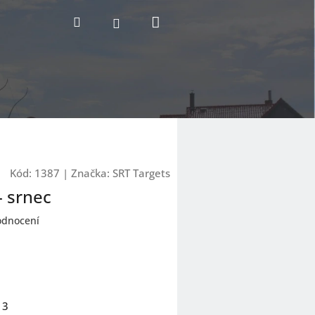
Nákupní
Hledat
Přihlášení
košík
Kód:
1387
|
Značka:
SRT Targets
- srnec
odnocení
 3