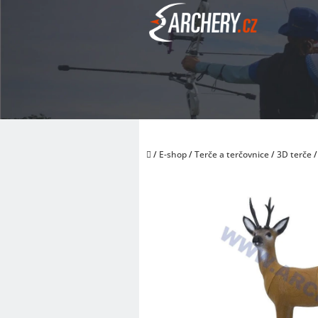
Přejít
na
obsah
Domů
/
E-shop
/
Terče a terčovnice
/
3D terče
/