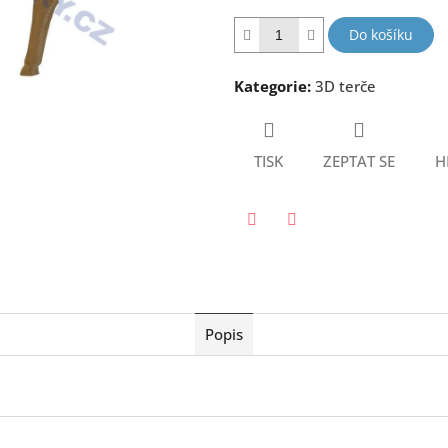
hvězdiček.
Do košíku
Kategorie
:
3D terče
TISK
ZEPTAT SE
H
Twitter
Facebook
Popis