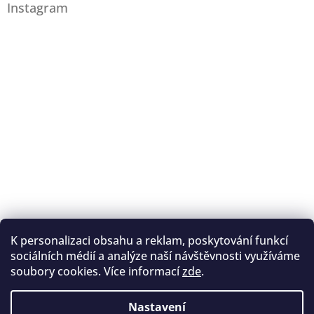
Instagram
K personalizaci obsahu a reklam, poskytování funkcí
Sledovat na Instagramu
sociálních médií a analýze naší návštěvnosti využíváme
soubory cookies. Více informací
zde
.
Registrace na lukostřelbu
I. Královský lukostřelecký klub
Nastavení
Český lukostřelecký svaz