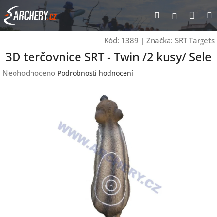
Přejít
Nák
Hledat
Přihlášen
na
obsah
koší
Kód:
1389
|
Značka:
SRT Targets
3D terčovnice SRT - Twin /2 kusy/ Sele
Průměrné
Neohodnoceno
Podrobnosti hodnocení
hodnocení
produktu
je
0,0
z
5
hvězdiček.