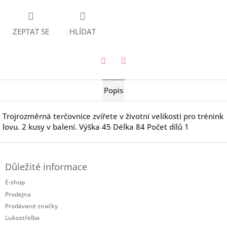
ZEPTAT SE
HLÍDAT
Twitter
Facebook
Popis
Trojrozměrná terčovnice zvířete v životní velikosti pro trénink
lovu. 2 kusy v balení. Výška 45 Délka 84 Počet dílů 1
Z
á
Důležité informace
p
a
E-shop
t
Prodejna
í
Prodávané značky
Lukostřelba