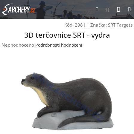
Přejít
Nák
Hledat
Přihlášen
na
obsah
koší
Kód:
2981
|
Značka:
SRT Targets
3D terčovnice SRT - vydra
Průměrné
Neohodnoceno
Podrobnosti hodnocení
hodnocení
produktu
je
0,0
z
5
hvězdiček.