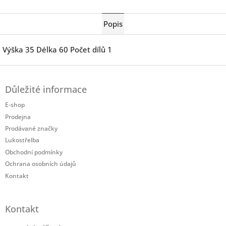
Twitter
Facebook
Popis
Výška 35 Délka 60 Počet dílů 1
Z
á
Důležité informace
p
a
E-shop
t
Prodejna
í
Prodávané značky
Lukostřelba
Obchodní podmínky
Ochrana osobních údajů
Kontakt
Kontakt