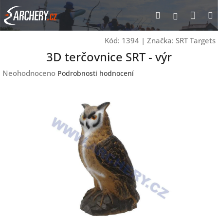
Přejít
Nák
Hledat
Přihlášen
na
obsah
koší
Kód:
1394
|
Značka:
SRT Targets
3D terčovnice SRT - výr
Průměrné
Neohodnoceno
Podrobnosti hodnocení
hodnocení
produktu
je
0,0
z
5
hvězdiček.