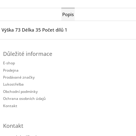
Twitter
Facebook
Popis
Výška 73 Délka 35 Počet dílů 1
Z
á
Důležité informace
p
a
E-shop
t
Prodejna
í
Prodávané značky
Lukostřelba
Obchodní podmínky
Ochrana osobních údajů
Kontakt
Kontakt