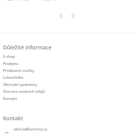
Twitter
Facebook
Z
á
Důležité informace
p
a
E-shop
t
Prodejna
í
Prodávané značky
Lukostřelba
Obchodní podmínky
Ochrana osobních údajů
Kontakt
Kontakt
obchod
@
archery.cz