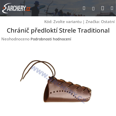
Přejít
Nák
Hledat
Přihlášen
na
obsah
koší
Kód:
Zvolte variantu
|
Značka:
Ostatní
Chránič předloktí Strele Traditional
Průměrné
Neohodnoceno
Podrobnosti hodnocení
hodnocení
produktu
je
0,0
z
5
hvězdiček.