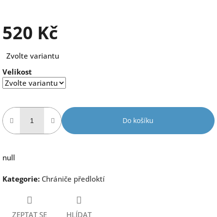
520 Kč
Měrná
Zvolte variantu
cena:
Velikost
Do košíku
null
Kategorie
:
Chrániče předloktí
ZEPTAT SE
HLÍDAT