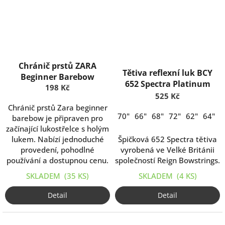
Chránič prstů ZARA
Tětiva reflexní luk BCY
Beginner Barebow
652 Spectra Platinum
198 Kč
525 Kč
Chránič prstů Zara beginner
70"
66"
68"
72"
62"
64"
barebow je připraven pro
začínající lukostřelce s holým
lukem. Nabízí jednoduché
Špičková 652 Spectra tětiva
provedení, pohodlné
vyrobená ve Velké Británii
používání a dostupnou cenu.
společností Reign Bowstrings.
SKLADEM
(35 KS)
SKLADEM
(4 KS)
Detail
Detail