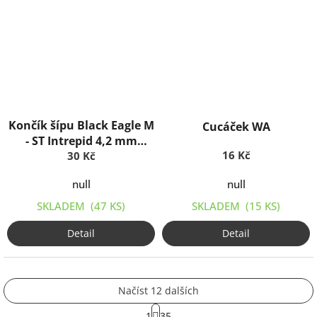
Končík šípu Black Eagle M
Cucáček WA
- ST Intrepid 4,2 mm
16 Kč
/Innerfit/
30 Kč
null
null
SKLADEM
(47 KS)
SKLADEM
(15 KS)
Detail
Detail
Načíst 12 dalších
S
1
35