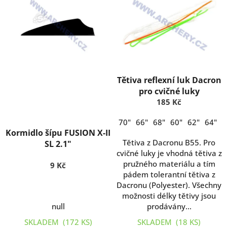
o
p
d
i
u
s
k
p
t
r
ů
o
d
Tětiva reflexní luk Dacron
u
pro cvičné luky
k
185 Kč
t
ů
70"
66"
68"
60"
62"
64"
5
Kormidlo šípu FUSION X-II
Tětiva z Dacronu B55. Pro
SL 2.1"
cvičné luky je vhodná tětiva z
pružného materiálu a tím
9 Kč
pádem tolerantní tětiva z
Dacronu (Polyester). Všechny
možnosti délky tětivy jsou
null
prodávány...
SKLADEM
(172 KS)
SKLADEM
(18 KS)