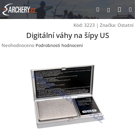
Přejít
Nák
Hledat
Přihlášen
na
obsah
koší
Kód:
3223
|
Značka:
Ostatní
Digitální váhy na šípy US
Průměrné
Neohodnoceno
Podrobnosti hodnocení
hodnocení
produktu
je
0,0
z
5
hvězdiček.