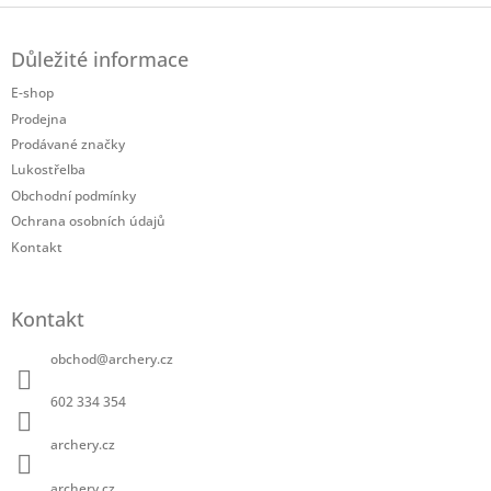
Z
á
Důležité informace
p
a
E-shop
t
Prodejna
í
Prodávané značky
Lukostřelba
Obchodní podmínky
Ochrana osobních údajů
Kontakt
Kontakt
obchod
@
archery.cz
602 334 354
archery.cz
archery.cz