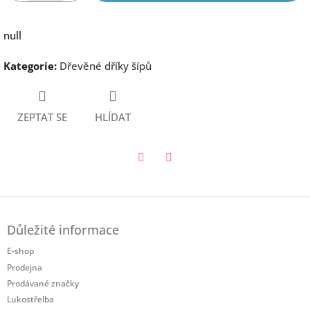
null
Kategorie
:
Dřevěné dříky šípů
ZEPTAT SE
HLÍDAT
Twitter
Facebook
Z
á
Důležité informace
p
a
E-shop
t
Prodejna
í
Prodávané značky
Lukostřelba