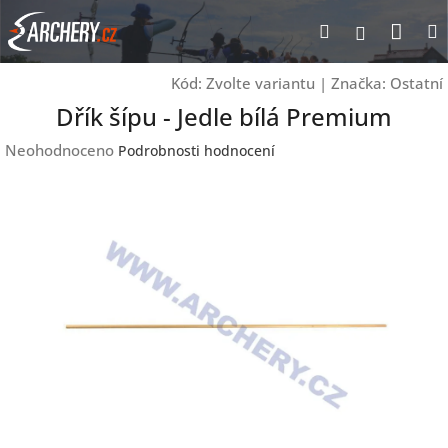
Přejít
Nák
Hledat
Přihlášen
na
obsah
koší
Kód:
Zvolte variantu
|
Značka:
Ostatní
Dřík šípu - Jedle bílá Premium
Průměrné
Neohodnoceno
Podrobnosti hodnocení
hodnocení
produktu
je
0,0
z
5
hvězdiček.