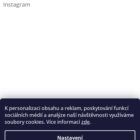
Instagram
K personalizaci obsahu a reklam, poskytování funkcí
Sledovat na Instagramu
sociálních médií a analýze naší návštěvnosti využíváme
soubory cookies. Více informací
zde
.
Registrace na lukostřelbu
I. Královský lukostřelecký klub
Nastavení
Český lukostřelecký svaz