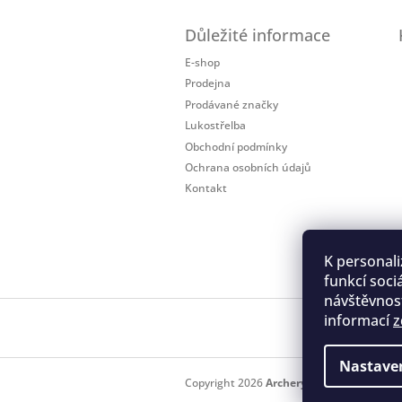
Z
á
Důležité informace
p
a
E-shop
t
Prodejna
í
Prodávané značky
Lukostřelba
Obchodní podmínky
Ochrana osobních údajů
Kontakt
K personali
funkcí soci
návštěvnost
informací
z
Regis
Nastave
Copyright 2026
Archery.cz
. Všechna práv