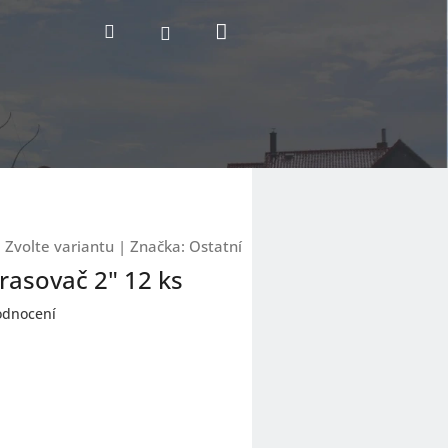
Nákupní
Hledat
Přihlášení
košík
:
Zvolte variantu
|
Značka:
Ostatní
rasovač 2" 12 ks
odnocení