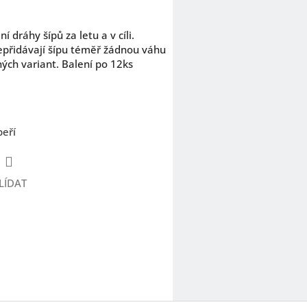
í dráhy šípů za letu a v cíli.
epřidávají šípu téměř žádnou váhu
vných variant. Balení po 12ks
peří
LÍDAT