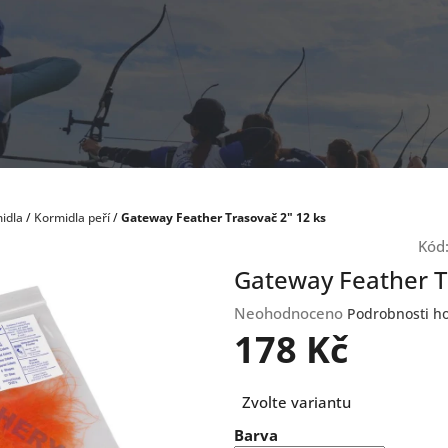
idla
/
Kormidla peří
/
Gateway Feather Trasovač 2" 12 ks
Kód
Gateway Feather T
Průměrné
Neohodnoceno
Podrobnosti h
hodnocení
178 Kč
produktu
je
Měrná
0,0
Zvolte variantu
cena:
z
Barva
5