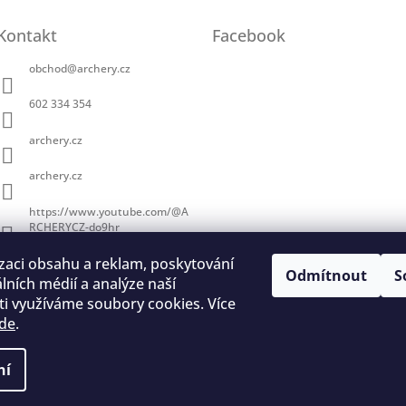
Kontakt
Facebook
obchod
@
archery.cz
602 334 354
archery.cz
archery.cz
https://www.youtube.com/@A
RCHERYCZ-do9hr
zaci obsahu a reklam, poskytování
Odmítnout
S
álních médií a analýze naší
i využíváme soubory cookies. Více
de
.
trace na lukostřelbu
I. Královský lukostřelecký klub
Český lukostřelecký
ní
a vyhrazena.
Upravit nastavení cookies