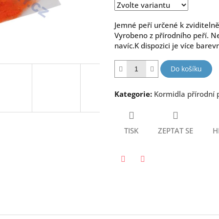
hvězdiček.
Jemné peří určené k zviditelněn
Vyrobeno z přírodního peří. N
navíc.K dispozici je více bare
Do košíku
Kategorie
:
Kormidla přírodní 
TISK
ZEPTAT SE
H
Twitter
Facebook