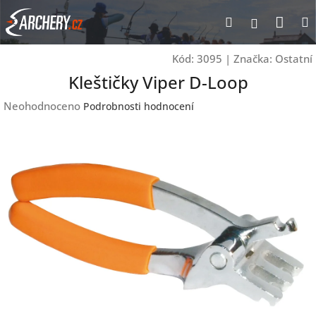
Přejít
Nák
Hledat
Přihlášen
na
obsah
koší
Kód:
3095
|
Značka:
Ostatní
Kleštičky Viper D-Loop
Průměrné
Neohodnoceno
Podrobnosti hodnocení
hodnocení
produktu
je
0,0
z
5
hvězdiček.