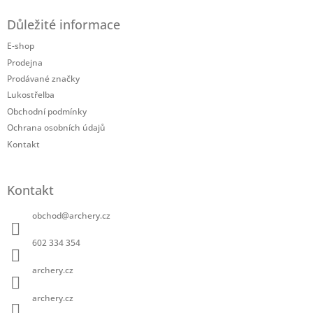
á
Důležité informace
p
a
E-shop
t
Prodejna
í
Prodávané značky
Lukostřelba
Obchodní podmínky
Ochrana osobních údajů
Kontakt
Kontakt
obchod
@
archery.cz
602 334 354
archery.cz
archery.cz