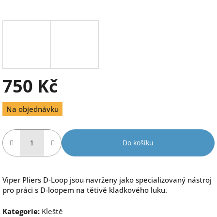
750 Kč
Měrná
Na objednávku
cena:
Do košíku
Viper Pliers D-Loop jsou navrženy jako specializovaný nástroj
pro práci s D-loopem na tětivě kladkového luku.
Kategorie
:
Kleště