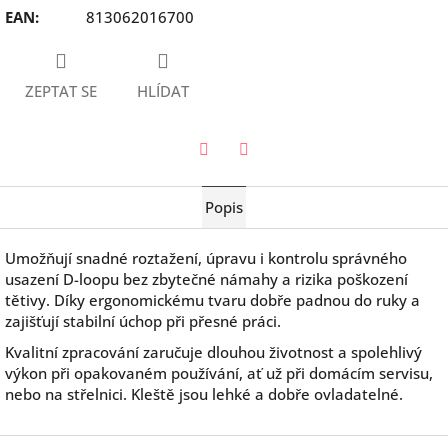
EAN
:
813062016700
ZEPTAT SE
HLÍDAT
Twitter
Facebook
Popis
Umožňují snadné roztažení, úpravu i kontrolu správného
usazení D-loopu bez zbytečné námahy a rizika poškození
tětivy. Díky ergonomickému tvaru dobře padnou do ruky a
zajišťují stabilní úchop při přesné práci.
Kvalitní zpracování zaručuje dlouhou životnost a spolehlivý
výkon při opakovaném používání, ať už při domácím servisu,
nebo na střelnici. Kleště jsou lehké a dobře ovladatelné.
Z