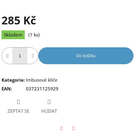
285 Kč
Měrná
Skladem
(1 ks)
cena:
Do košíku
Kategorie
:
Imbusové klíče
EAN
:
037231125929
ZEPTAT SE
HLÍDAT