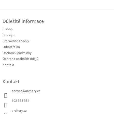
Twitter
Facebook
Z
á
Důležité informace
p
a
E-shop
t
Prodejna
í
Prodávané značky
Lukostřelba
Obchodní podmínky
Ochrana osobních údajů
Kontakt
Kontakt
obchod
@
archery.cz
602 334 354
archery.cz