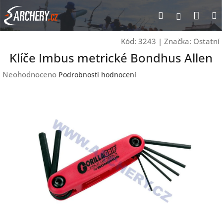
Přejít
Nák
Hledat
Přihlášen
na
obsah
koší
Kód:
3243
|
Značka:
Ostatní
Klíče Imbus metrické Bondhus Allen
Průměrné
Neohodnoceno
Podrobnosti hodnocení
hodnocení
produktu
je
0,0
z
5
hvězdiček.