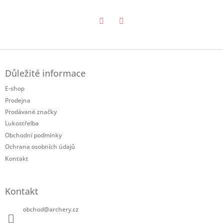
Twitter
Facebook
Z
á
Důležité informace
p
a
E-shop
t
Prodejna
í
Prodávané značky
Lukostřelba
Obchodní podmínky
Ochrana osobních údajů
Kontakt
Kontakt
obchod
@
archery.cz