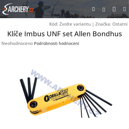
Přejít
Nák
Hledat
Přihlášen
na
obsah
koší
Kód:
Zvolte variantu
|
Značka:
Ostatní
Klíče Imbus UNF set Allen Bondhus
Průměrné
Neohodnoceno
Podrobnosti hodnocení
hodnocení
produktu
je
0,0
z
5
hvězdiček.