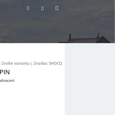
Nákupní
Hledat
Přihlášení
košík
:
Zvolte variantu
|
Značka:
SHOCQ
 PIN
odnocení