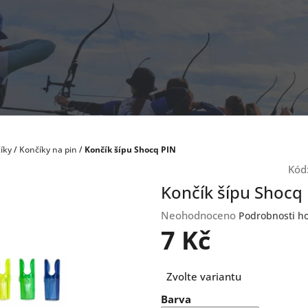
íky
/
Končíky na pin
/
Končík šípu Shocq PIN
Kód
Končík šípu Shocq
Průměrné
Neohodnoceno
Podrobnosti h
hodnocení
7 Kč
produktu
je
Měrná
0,0
Zvolte variantu
cena:
z
Barva
5