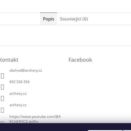
Popis
Související (6)
Kontakt
Facebook
obchod
@
archery.cz
602 334 354
archery.cz
archery.cz
https://www.youtube.com/@A
RCHERYCZ-do9hr