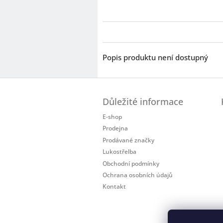
Popis produktu není dostupný
Z
á
Důležité informace
p
a
E-shop
t
Prodejna
í
Prodávané značky
Lukostřelba
Obchodní podmínky
Ochrana osobních údajů
Kontakt