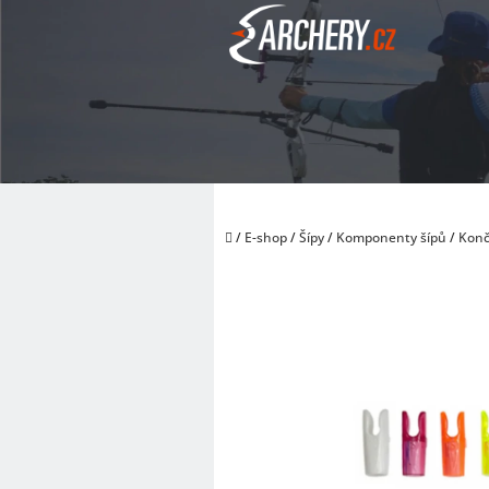
Přejít
na
obsah
Domů
/
E-shop
/
Šípy
/
Komponenty šípů
/
Konč