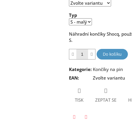
hvězdiček.
Typ
Náhradní končíky Shocq, použí
S.
Do košíku
Kategorie
:
Končíky na pin
EAN
:
Zvolte variantu
TISK
ZEPTAT SE
H
Twitter
Facebook