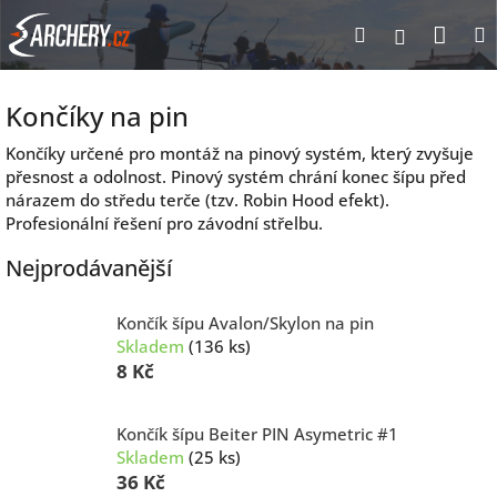
Přejít
Nák
Hledat
Přihlášen
na
obsah
koší
Končíky na pin
Končíky určené pro montáž na pinový systém, který zvyšuje
přesnost a odolnost. Pinový systém chrání konec šípu před
nárazem do středu terče (tzv. Robin Hood efekt).
Profesionální řešení pro závodní střelbu.
Nejprodávanější
Končík šípu Avalon/Skylon na pin
Skladem
(136 ks)
8 Kč
Končík šípu Beiter PIN Asymetric #1
Skladem
(25 ks)
36 Kč