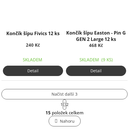
Končík šípu Easton - Pin G
Končík šípu Fivics 12 ks
GEN 2 Large 12 ks
240 Kč
468 Kč
SKLADEM
SKLADEM
(9 KS)
Detail
Detail
Načíst další 3
S
1
2
t
O
r
15
položek celkem
v
á
l
n
Nahoru
k
á