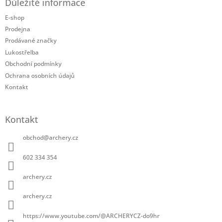
Důležité informace
p
a
E-shop
t
Prodejna
í
Prodávané značky
Lukostřelba
Obchodní podmínky
Ochrana osobních údajů
Kontakt
Kontakt
obchod
@
archery.cz
602 334 354
archery.cz
archery.cz
https://www.youtube.com/@ARCHERYCZ-do9hr