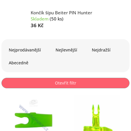
Končík šípu Beiter PIN Hunter
Skladem
(50 ks)
36 Kč
Ř
a
Nejprodávanější
Nejlevnější
Nejdražší
z
e
Abecedně
n
í
p
Otevřít filtr
r
o
V
d
ý
u
p
k
i
t
s
ů
p