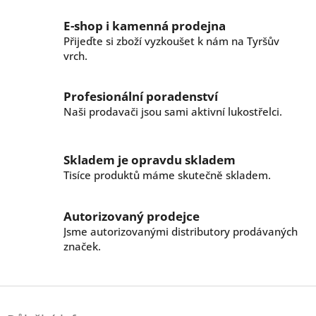
o
d
v
a
E-shop i kamenná prodejna
á
c
n
Přijeďte si zboží vyzkoušet k nám na Tyršův
í
í
vrch.
p
r
v
Profesionální poradenství
k
Naši prodavači jsou sami aktivní lukostřelci.
y
v
ý
p
Skladem je opravdu skladem
i
Tisíce produktů máme skutečně skladem.
s
u
Autorizovaný prodejce
Jsme autorizovanými distributory prodávaných
značek.
Z
á