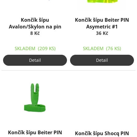
r
o
d
Končík šípu
Končík šípu Beiter PIN
u
Avalon/Skylon na pin
Asymetric #1
k
8 Kč
36 Kč
t
ů
SKLADEM
(209 KS)
SKLADEM
(76 KS)
Detail
Detail
Končík šípu Beiter PIN
Končík šípu Shocq PIN