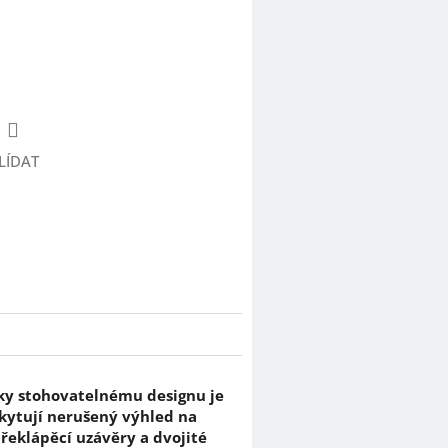
LÍDAT
íky stohovatelnému designu je
skytují nerušený výhled na
řeklápěcí uzávěry a dvojité