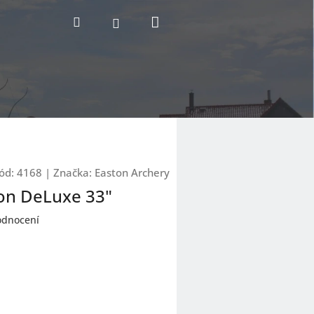
Nákupní
Hledat
Přihlášení
košík
ód:
4168
|
Značka:
Easton Archery
ton DeLuxe 33"
odnocení