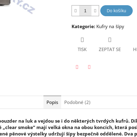
hvězdiček.
Do košíku
Kategorie
:
Kufry na šípy
TISK
ZEPTAT SE
H
Twitter
Facebook
Popis
Podobné (2)
pouzder na luk a vejdou se i do některých tvrdých kufrů. D
ě „clear smoke“ mají velká okna na obou koncích, která po
ené pěnové výstelky udržují šípy bezpečně oddělené. Dva p