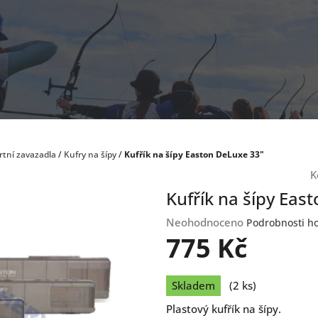
rtní zavazadla
/
Kufry na šípy
/
Kufřík na šípy Easton DeLuxe 33"
K
Kufřík na šípy Eas
Průměrné
Neohodnoceno
Podrobnosti h
hodnocení
775 Kč
produktu
je
Měrná
0,0
Skladem
(2 ks)
cena:
z
Plastový kufřík na šípy.
5