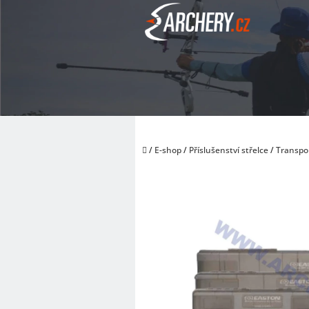
Přejít
na
obsah
Domů
/
E-shop
/
Příslušenství střelce
/
Transpo