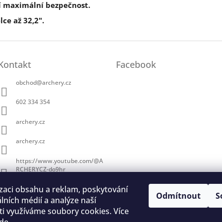
jí maximální bezpečnost.
ce až 32,2".
Kontakt
Facebook
obchod
@
archery.cz
602 334 354
archery.cz
archery.cz
https://www.youtube.com/@A
RCHERYCZ-do9hr
zaci obsahu a reklam, poskytování
Odmítnout
S
álních médií a analýze naší
i využíváme soubory cookies. Více