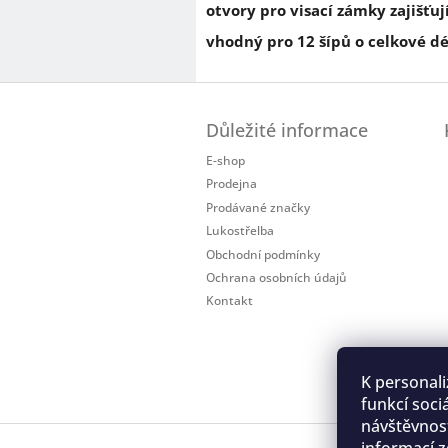
otvory pro visací zámky zajišťu
vhodný pro 12 šípů o celkové dél
Z
á
Důležité informace
p
a
E-shop
t
Prodejna
í
Prodávané značky
Lukostřelba
Obchodní podmínky
Ochrana osobních údajů
Kontakt
K personali
funkcí soci
návštěvnost