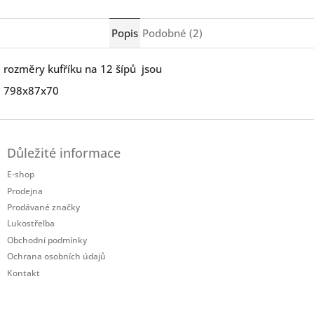
Twitter
Facebook
Popis
Podobné (2)
rozměry kufříku na 12 šípů jsou
798x87x70
Z
á
Důležité informace
p
a
E-shop
t
Prodejna
í
Prodávané značky
Lukostřelba
Obchodní podmínky
Ochrana osobních údajů
Kontakt