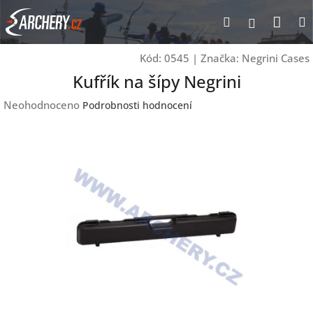
Přejít
Nák
Hledat
Přihlášen
na
obsah
koší
Kód:
0545
|
Značka:
Negrini Cases
Kufřík na šípy Negrini
Průměrné
Neohodnoceno
Podrobnosti hodnocení
hodnocení
produktu
je
0,0
z
5
hvězdiček.