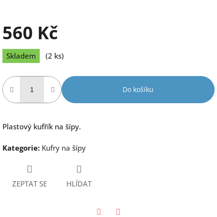
560 Kč
Měrná
Skladem
(2 ks)
cena:
Do košíku
Plastový kufřík na šípy.
Kategorie
:
Kufry na šípy
ZEPTAT SE
HLÍDAT