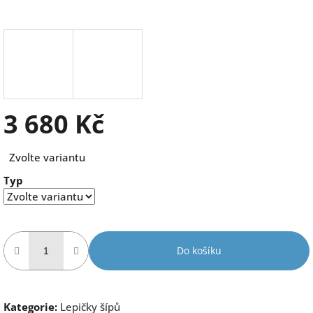
3 680 Kč
Měrná
Zvolte variantu
cena:
Typ
Do košíku
Kategorie
:
Lepičky šípů