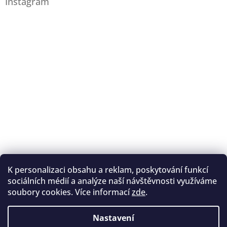
Instagram
K personalizaci obsahu a reklam, poskytování funkcí
Sledovat na Instagramu
sociálních médií a analýze naší návštěvnosti využíváme
soubory cookies. Více informací
zde
.
Registrace na lukostřelbu
I. Královský lukostřelecký klub
Nastavení
Český lukostřelecký svaz