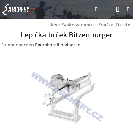
Přejít
Nák
Hledat
Přihlášen
na
obsah
koší
Kód:
Zvolte variantu
|
Značka:
Ostatní
Lepička brček Bitzenburger
Průměrné
Neohodnoceno
Podrobnosti hodnocení
hodnocení
produktu
je
0,0
z
5
hvězdiček.