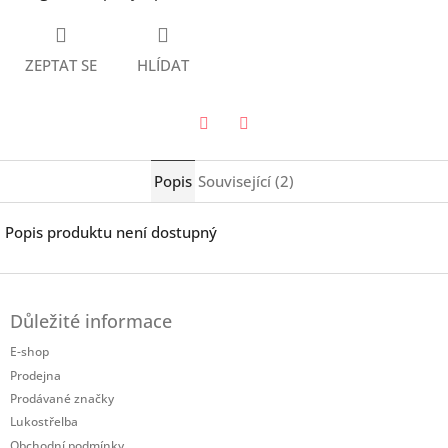
ZEPTAT SE
HLÍDAT
Twitter
Facebook
Popis
Související (2)
Popis produktu není dostupný
Z
á
Důležité informace
p
a
E-shop
t
Prodejna
í
Prodávané značky
Lukostřelba
Obchodní podmínky