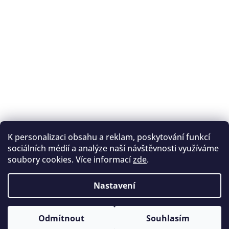
K personalizaci obsahu a reklam, poskytování funkcí
Sledovat na Instagramu
sociálních médií a analýze naší návštěvnosti využíváme
soubory cookies. Více informací
zde
.
Registrace na lukostřelbu
I. Královský lukostřelecký klub
Nastavení
Český lukostřelecký svaz
Copyright 2026
Archery.cz
. Všechna práva vyhrazena.
Vytvořil Shoptet
Odmítnout
Souhlasím