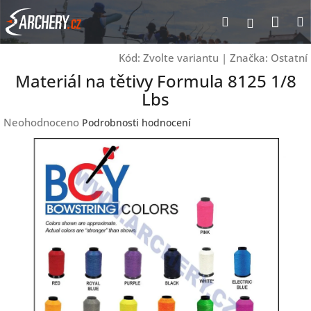
Přejít
Nák
Hledat
Přihlášen
na
obsah
koší
Kód:
Zvolte variantu
|
Značka:
Ostatní
Materiál na tětivy Formula 8125 1/8
Lbs
Průměrné
Neohodnoceno
Podrobnosti hodnocení
hodnocení
produktu
je
0,0
z
5
hvězdiček.