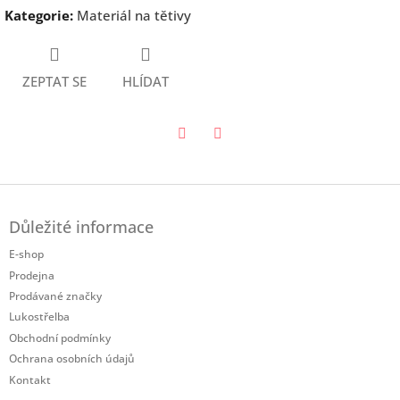
Kategorie
:
Materiál na tětivy
ZEPTAT SE
HLÍDAT
Twitter
Facebook
Z
á
Důležité informace
p
a
E-shop
t
Prodejna
í
Prodávané značky
Lukostřelba
Obchodní podmínky
Ochrana osobních údajů
Kontakt