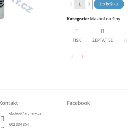
hvězdiček.
Do košíku
Kategorie
:
Mazání na šípy
TISK
ZEPTAT SE
H
Twitter
Facebook
Kontakt
Facebook
obchod
@
archery.cz
602 334 354