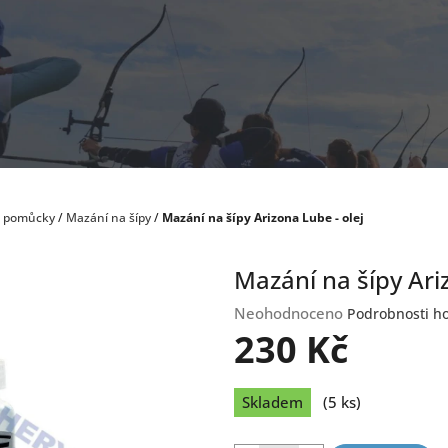
a pomůcky
/
Mazání na šípy
/
Mazání na šípy Arizona Lube - olej
Mazání na šípy Ari
Průměrné
Neohodnoceno
Podrobnosti h
hodnocení
230 Kč
produktu
je
Měrná
0,0
Skladem
(5 ks)
cena:
z
5