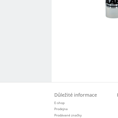
Z
á
Důležité informace
p
a
E-shop
t
Prodejna
í
Prodávané značky