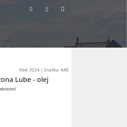
Nákupní
Hledat
Přihlášení
košík
Kód:
3224
|
Značka:
AAE
zona Lube - olej
odnocení