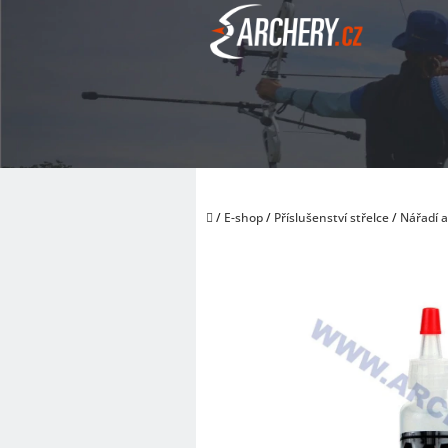
Přejít
na
obsah
Domů
/
E-shop
/
Příslušenství střelce
/
Nářadí 