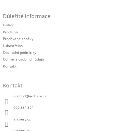
Z
á
Důležité informace
p
a
E-shop
t
Prodejna
í
Prodávané značky
Lukostřelba
Obchodní podmínky
Ochrana osobních údajů
Kontakt
Kontakt
obchod
@
archery.cz
602 334 354
archery.cz
archery.cz