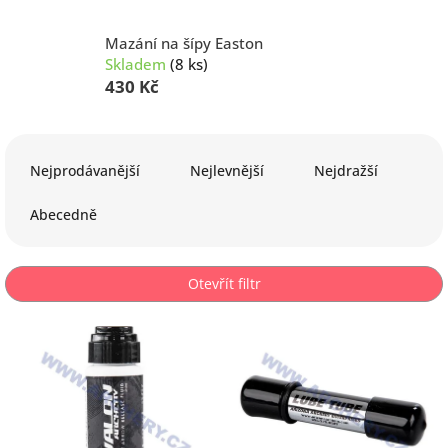
Mazání na šípy Easton
Skladem
(8 ks)
430 Kč
Ř
a
Nejprodávanější
Nejlevnější
Nejdražší
z
e
Abecedně
n
í
p
Otevřít filtr
r
o
V
d
ý
u
p
k
i
t
s
ů
p