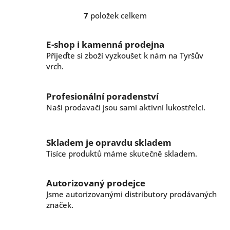
7
položek celkem
O
v
l
E-shop i kamenná prodejna
á
Přijeďte si zboží vyzkoušet k nám na Tyršův
d
vrch.
a
c
í
Profesionální poradenství
p
r
Naši prodavači jsou sami aktivní lukostřelci.
v
k
y
Skladem je opravdu skladem
v
Tisíce produktů máme skutečně skladem.
ý
p
i
Autorizovaný prodejce
s
Jsme autorizovanými distributory prodávaných
u
značek.