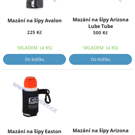
r
o
d
Mazání na šípy Arizona
Mazání na šípy Avalon
u
Lube Tube
k
225 Kč
500 Kč
t
ů
SKLADEM
(4 KS)
SKLADEM
(4 KS)
Do košíku
Do košíku
Mazání na šípy Arizona
Mazání na šípy Easton