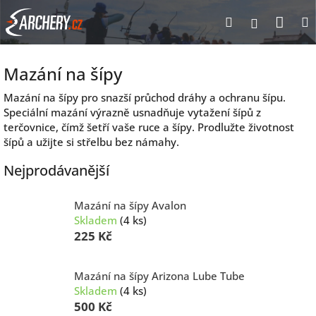
Přejít
Nák
Hledat
Přihlášen
na
obsah
koší
Mazání na šípy
Mazání na šípy pro snazší průchod dráhy a ochranu šípu.
Speciální mazání výrazně usnadňuje vytažení šípů z
terčovnice, čímž šetří vaše ruce a šípy. Prodlužte životnost
šípů a užijte si střelbu bez námahy.
Nejprodávanější
Mazání na šípy Avalon
Skladem
(4 ks)
225 Kč
Mazání na šípy Arizona Lube Tube
Skladem
(4 ks)
500 Kč