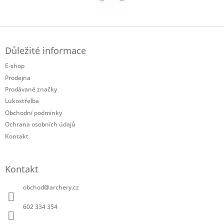
Twitter
Facebook
Z
á
Důležité informace
p
a
E-shop
t
Prodejna
í
Prodávané značky
Lukostřelba
Obchodní podmínky
Ochrana osobních údajů
Kontakt
Kontakt
obchod
@
archery.cz
602 334 354