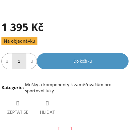
1 395 Kč
Měrná
Na objednávku
cena:
Do košíku
Mušky a komponenty k zaměřovačům pro
Kategorie
:
sportovní luky
ZEPTAT SE
HLÍDAT