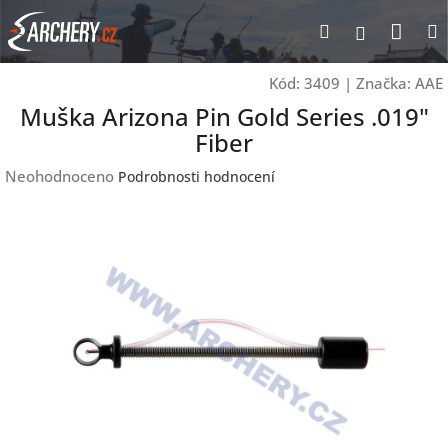
Přejít
Nák
Hledat
Přihlášen
na
obsah
koší
Kód:
3409
|
Značka:
AAE
Muška Arizona Pin Gold Series .019"
Fiber
Průměrné
Neohodnoceno
Podrobnosti hodnocení
hodnocení
produktu
je
0,0
z
5
hvězdiček.