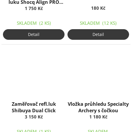
luku Shocq Align PRO
180 Kč
1 750 Kč
dural
SKLADEM
(2 KS)
SKLADEM
(12 KS)
Detail
Detail
Zaměřovač refl.luk
Vložka průhledu Specialty
Shibuya Dual Click
Archery s čočkou
3 150 Kč
1 180 Kč
SKLADEM
(1 KS)
SKLADEM