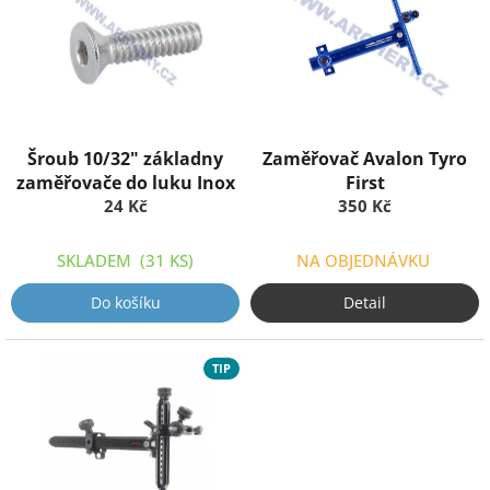
p
k
i
t
s
ů
p
r
o
d
Šroub 10/32" základny
Zaměřovač Avalon Tyro
u
zaměřovače do luku Inox
First
k
24 Kč
350 Kč
t
ů
SKLADEM
(31 KS)
NA OBJEDNÁVKU
Do košíku
Detail
TIP