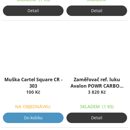
Detail
Detail
Muška Cartel Square CR -
Zaměřovač ref. luku
303
Avalon POWR CARBON
100 Kč
3 820 Kč
BLACK
NA OBJEDNÁVKU
SKLADEM
(1 KS)
Do košíku
Detail