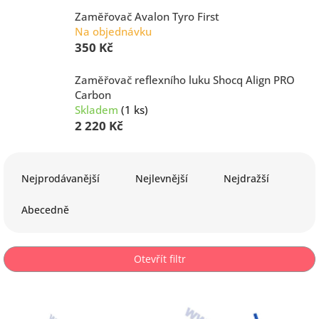
Zaměřovač Avalon Tyro First
Na objednávku
350 Kč
Zaměřovač reflexního luku Shocq Align PRO
Carbon
Skladem
(1 ks)
2 220 Kč
Ř
a
Nejprodávanější
Nejlevnější
Nejdražší
z
e
Abecedně
n
í
p
Otevřít filtr
r
o
V
d
ý
u