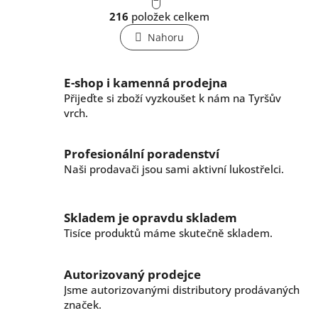
t
O
r
216
položek celkem
v
á
l
n
Nahoru
k
á
o
d
v
a
E-shop i kamenná prodejna
á
c
n
Přijeďte si zboží vyzkoušet k nám na Tyršův
í
í
vrch.
p
r
v
Profesionální poradenství
k
Naši prodavači jsou sami aktivní lukostřelci.
y
v
ý
p
Skladem je opravdu skladem
i
Tisíce produktů máme skutečně skladem.
s
u
Autorizovaný prodejce
Jsme autorizovanými distributory prodávaných
značek.