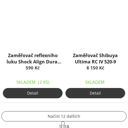
Zaměřovač reflexního
Zaměřovač Shibuya
luku Shock Align Dural
Ultima RC IV 520-9
krátký
590 Kč
8 150 Kč
SKLADEM
(2 KS)
SKLADEM
Detail
Detail
Načíst 12 dalších
S
1
18