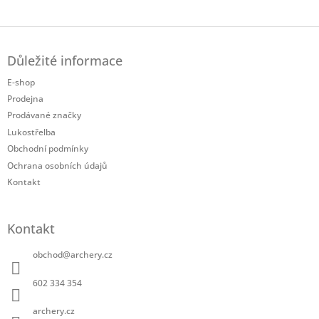
Z
á
Důležité informace
p
a
E-shop
t
Prodejna
í
Prodávané značky
Lukostřelba
Obchodní podmínky
Ochrana osobních údajů
Kontakt
Kontakt
obchod
@
archery.cz
602 334 354
archery.cz