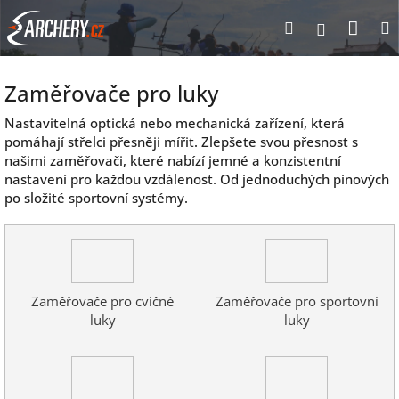
Přejít
Nák
Hledat
Přihlášen
na
obsah
koší
Zaměřovače pro luky
Nastavitelná optická nebo mechanická zařízení, která
pomáhají střelci přesněji mířit. Zlepšete svou přesnost s
našimi zaměřovači, které nabízí jemné a konzistentní
nastavení pro každou vzdálenost. Od jednoduchých pinových
po složité sportovní systémy.
Zaměřovače pro cvičné
Zaměřovače pro sportovní
luky
luky