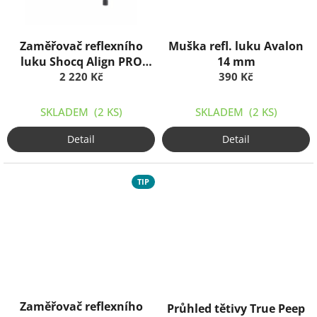
Zaměřovač reflexního
Muška refl. luku Avalon
luku Shocq Align PRO
14 mm
2 220 Kč
Carbon
390 Kč
SKLADEM
(2 KS)
SKLADEM
(2 KS)
Detail
Detail
TIP
Zaměřovač reflexního
Průhled tětivy True Peep