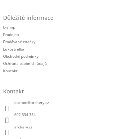
á
Z
d
á
a
Důležité informace
p
c
a
í
E-shop
t
p
Prodejna
í
r
Prodávané značky
v
Lukostřelba
k
Obchodní podmínky
y
v
Ochrana osobních údajů
ý
Kontakt
p
i
s
Kontakt
u
obchod
@
archery.cz
602 334 354
archery.cz