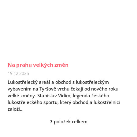
Na prahu velkých změn
19.12.2025
Lukostřelecký areál a obchod s lukostřeleckým
vybavením na Tyršově vrchu čekají od nového roku
velké změny. Stanislav Vidím, legenda českého
lukostřeleckého sportu, který obchod a lukostřelnici
založi...
7
položek celkem
O
v
l