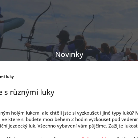
Novinky
ými luky
 s různými luky
ným holým lukem, ale chtěli jste si vyzkoušet i jiné typy luků?
e, ve které si budete moci během 2 hodin vyzkoušet pod vedení
adiční jezdecký luk. Všechno vybavení vám půjčíme. Zažijte lukost