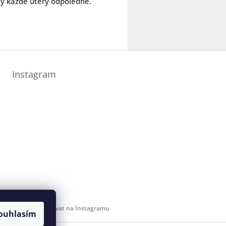
dy každé úterý odpoledne.
Instagram
Sledovat na Instagramu
ouhlasím