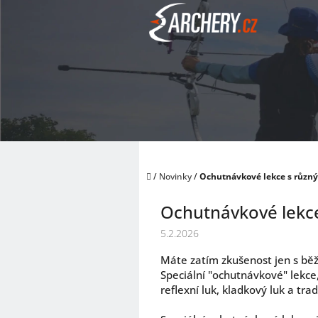
Přejít
na
obsah
Domů
/
Novinky
/
Ochutnávkové lekce s různ
Ochutnávkové lekce
5.2.2026
Máte zatím zkušenost jen s běž
Speciální "ochutnávkové" lekc
reflexní luk, kladkový luk a tr