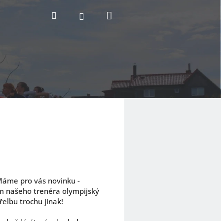
Nákupní
Hledat
Přihlášení
košík
 Máme pro vás novinku -
m našeho trenéra olympijský
řelbu trochu jinak!