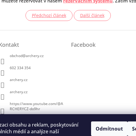
si můžete rezervovat v našem
rezervačním systému
. Zatím vž
Předchozí článek
Další článek
Kontakt
Facebook
obchod
@
archery.cz
602 334 354
archery.cz
archery.cz
https://www.youtube.com/@A
RCHERYCZ-do9hr
zaci obsahu a reklam, poskytování
Odmítnout
S
álních médií a analýze naší