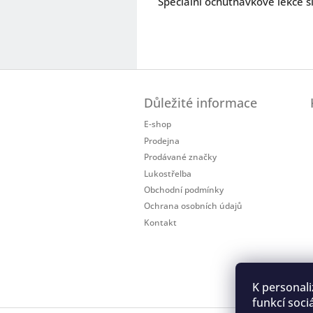
Speciální ochutnávkové lekce 
Z
á
Důležité informace
p
a
E-shop
t
Prodejna
í
Prodávané značky
Lukostřelba
Obchodní podmínky
Ochrana osobních údajů
Kontakt
K personali
funkcí soci